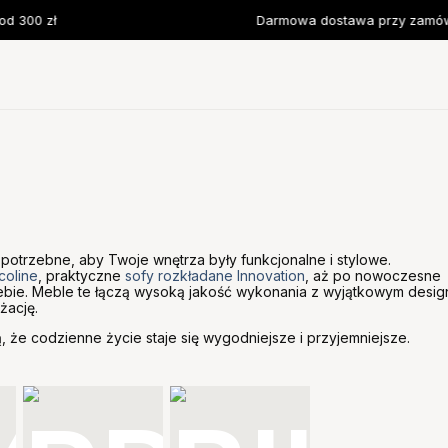
 300 zł
Darmowa dostawa przy zamówie
 potrzebne, aby Twoje wnętrza były funkcjonalne i stylowe.
coline
, praktyczne
sofy rozkładane Innovation
, aż po nowoczesne
iebie. Meble te łączą wysoką jakość wykonania z wyjątkowym desi
żację.
, że codzienne życie staje się wygodniejsze i przyjemniejsze.