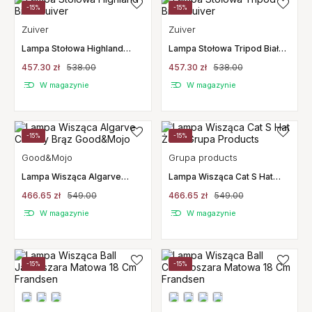
-15%
-15%
Zuiver
Zuiver
Lampa Stołowa Highland
Lampa Stołowa Tripod Biała
Biała Zuiver
Zuiver
457.30 zł
538.00
457.30 zł
538.00
W magazynie
W magazynie
-15%
-15%
Good&Mojo
Grupa products
Lampa Wisząca Algarve
Lampa Wisząca Cat S Hat
Ciemny Brąz Good&Mojo
Żółta Grupa Products
466.65 zł
549.00
466.65 zł
549.00
W magazynie
W magazynie
-15%
-15%