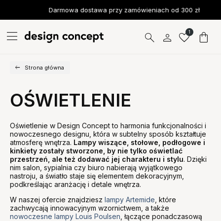
Darmowa dostawa przy zamówieniach od 300 zł
1
Strona główna
OŚWIETLENIE
Oświetlenie w Design Concept to harmonia funkcjonalności i
nowoczesnego designu, która w subtelny sposób kształtuje
atmosferę wnętrza.
Lampy wiszące, stołowe, podłogowe i
kinkiety zostały stworzone, by nie tylko oświetlać
przestrzeń, ale też dodawać jej charakteru i stylu
. Dzięki
nim salon, sypialnia czy biuro nabierają wyjątkowego
nastroju, a światło staje się elementem dekoracyjnym,
podkreślając aranżację i detale wnętrza.
W naszej ofercie znajdziesz
lampy Artemide
, które
zachwycają innowacyjnym wzornictwem, a także
nowoczesne lampy Louis Poulsen
, łączące ponadczasową