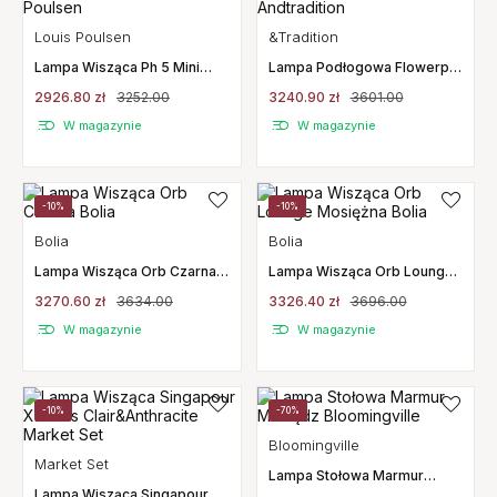
Louis Poulsen
&Tradition
Lampa Wisząca Ph 5 Mini
Lampa Podłogowa Flowerpot
Pomarańczowa Louis
Vp12 Chromowana
2926.80 zł
3252.00
3240.90 zł
3601.00
Poulsen
Andtradition
W magazynie
W magazynie
-10%
-10%
Bolia
Bolia
Lampa Wisząca Orb Czarna
Lampa Wisząca Orb Lounge
Bolia
Mosiężna Bolia
3270.60 zł
3634.00
3326.40 zł
3696.00
W magazynie
W magazynie
-10%
-70%
Bloomingville
Market Set
Lampa Stołowa Marmur
Lampa Wisząca Singapour
Mosiądz Bloomingville