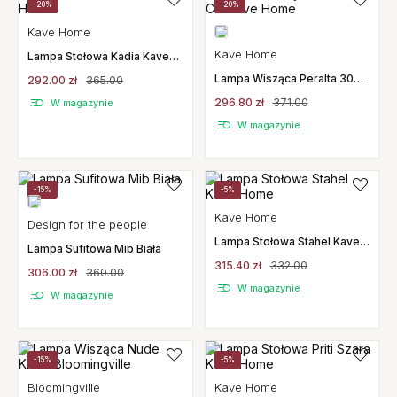
-20%
-20%
Kave Home
Kave Home
Lampa Stołowa Kadia Kave
Home
Lampa Wisząca Peralta 30
292.00 zł
365.00
Cm Kave Home
296.80 zł
371.00
W magazynie
W magazynie
-15%
-5%
Kave Home
Design for the people
Lampa Stołowa Stahel Kave
Lampa Sufitowa Mib Biała
Home
315.40 zł
332.00
306.00 zł
360.00
W magazynie
W magazynie
-15%
-5%
Bloomingville
Kave Home