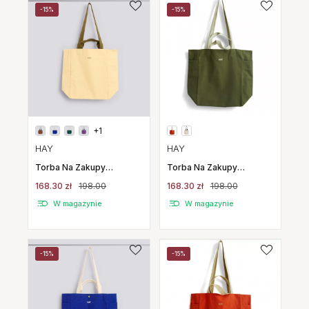
-15%
-15%
+1
HAY
HAY
Torba Na Zakupy
Torba Na Zakupy
Everyday Tote Bag
Everyday Tote Bag
168.30 zł
198.00
168.30 zł
198.00
Jasnożółta Hay
Oliwkowa Hay
W magazynie
W magazynie
-15%
-15%