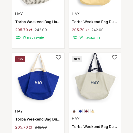
HAY
HAY
Torba Weekend Bag Hay
Torba Weekend Bag Duża
Logo Czarna Hay
Jasnożółta Hay
205.70 zł
242.00
205.70 zł
242.00
W magazynie
W magazynie
-15%
NEW
HAY
HAY
Torba Weekend Bag Duża
Niebieska Hay
Torba Weekend Bag Duża
205.70 zł
242.00
Szara Hay