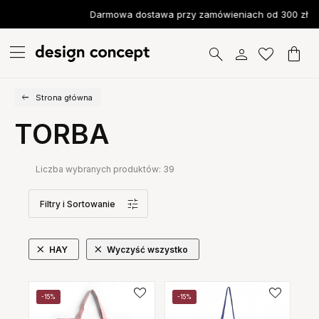
Darmowa dostawa przy zamówieniach od 300 zł
Strona główna
TORBA
Liczba wybranych produktów:
39
Filtry
i Sortowanie
HAY
Wyczyść wszystko
-15%
-15%