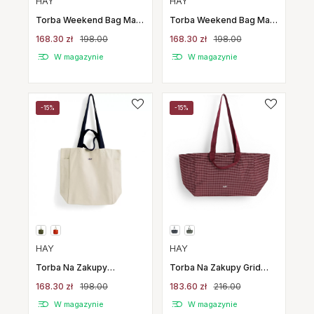
HAY
HAY
Torba Weekend Bag Mała
Torba Weekend Bag Mała
Niebieska Multi Hay
Brązowa Multi Hay
168.30 zł
198.00
168.30 zł
198.00
W magazynie
W magazynie
-15%
-15%
HAY
HAY
Torba Na Zakupy Grid
Torba Na Zakupy
Weekend Bag
Everyday Tote Bag
183.60 zł
216.00
168.30 zł
198.00
Burgundowa Hay
Naturalna Hay
W magazynie
W magazynie