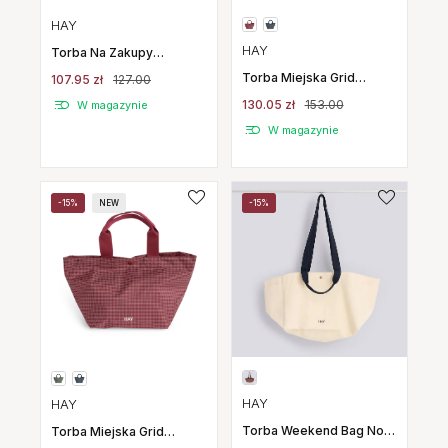
HAY
HAY
Torba Na Zakupy
Everyday Tote Mini
Torba Miejska Grid
107.95 zł
127.00
Szaroniebieska Hay
Everyday Bag Mini
130.05 zł
153.00
W magazynie
Ciemnozielona Hay
W magazynie
-15%
NEW
-15%
HAY
HAY
Torba Weekend Bag No 2
Torba Miejska Grid
Mała Naturalna Hay