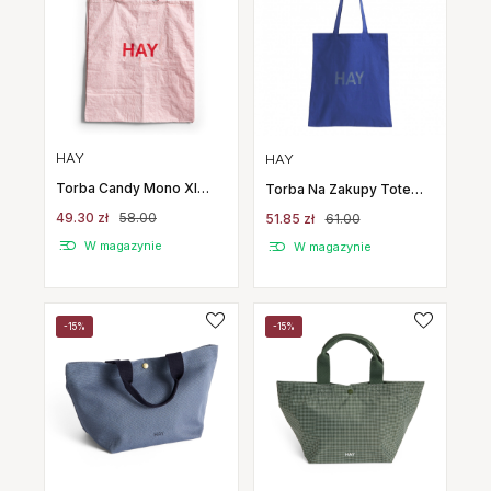
HAY
HAY
Torba Candy Mono Xl
Torba Na Zakupy Tote
Jasnoróżowa Hay
Ultramaryna Hay
49.30 zł
58.00
51.85 zł
61.00
W magazynie
W magazynie
-15%
-15%