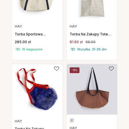
HAY
HAY
Torba Sportowa
Torba Na Zakupy Tote
Everyday Sports Bag
Hay Logo Czarna Hay
285.00 zł
81.60 zł
96.00
Szara Hay
W magazynie
Wysyłka: 21-28 dni
-15%
HAY
HAY
Torba Na Zakupy