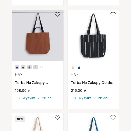
+1
HAY
HAY
Torba Na Zakupy Outdoor
Torba Na Zakupy
Market Czarna W Beżowe
Everyday Tote Bag
216.00 zł
198.00 zł
Pasy Hay
Brązowa Hay
Wysyłka: 21-28 dni
Wysyłka: 21-28 dni
NEW