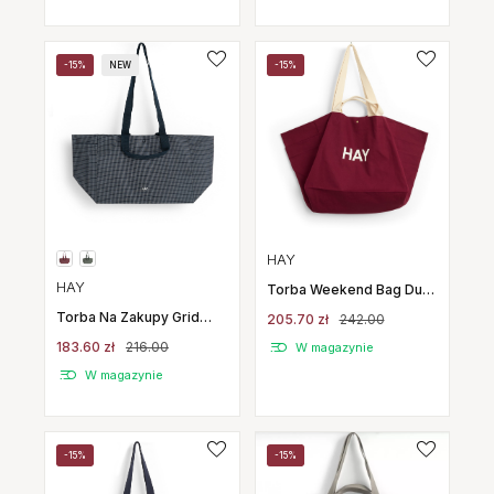
-15%
NEW
-15%
HAY
HAY
Torba Weekend Bag Duża
Burgundowa Hay
Torba Na Zakupy Grid
205.70 zł
242.00
Weekend Bag
183.60 zł
216.00
W magazynie
Ciemnoniebieska Hay
W magazynie
-15%
-15%