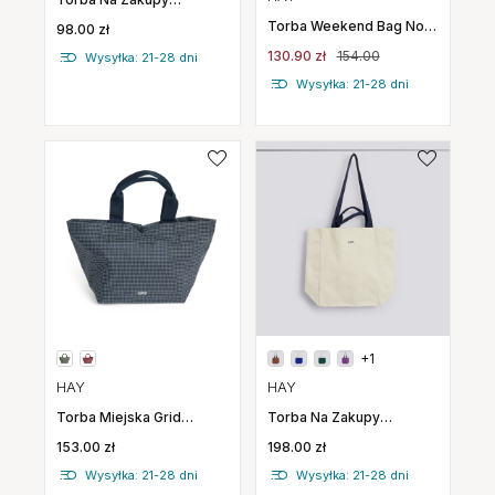
Sobremesa
Torba Weekend Bag No 2
98.00 zł
Ciemnoniebieska Hay
Mała Brązowa Hay
130.90 zł
154.00
Wysyłka: 21-28 dni
Wysyłka: 21-28 dni
+1
HAY
HAY
Torba Miejska Grid
Torba Na Zakupy
Everyday Bag Mini
Everyday Tote Bag
153.00 zł
198.00 zł
Ciemnoniebieska Hay
Jasnoszara Hay
Wysyłka: 21-28 dni
Wysyłka: 21-28 dni