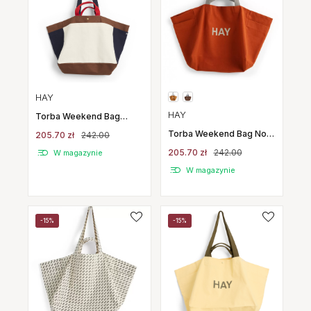
HAY
HAY
Torba Weekend Bag
Średnia Kremowa Multi
Torba Weekend Bag No 2
205.70 zł
242.00
Hay
Czerwona Hay
205.70 zł
242.00
W magazynie
W magazynie
-15%
-15%