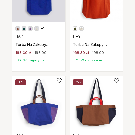
+1
HAY
HAY
Torba Na Zakupy
Torba Na Zakupy
Everyday Tote Bag
Everyday Tote Bag
168.30 zł
198.00
168.30 zł
198.00
Niebieska Hay
Czerwona Hay
W magazynie
W magazynie
-15%
-15%