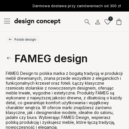
Darmowa dostawa przy zamówieniach od 300 zł
1
Polski design
FAMEG design
FAMEG Design to polska marka z bogatą tradycją w produkcji
mebli drewnianych, znana przede wszystkim z eleganckich i
funkcjonalnych krzeseł oraz foteli. Łączy klasyczne
rzemiosło stolarskie z nowoczesnym designem, oferując
meble trwałe, wygodne i estetyczne. Produkty FAMEG są
wykonane z najwyższej jakości drewna, z dbałością o każdy
detal, co gwarantuje komfort użytkowania i wyjątkowy
charakter wnętrza. W ofercie marki znajdziesz zarówno
klasyczne, jak i designerskie modele, idealne do salonu,
jadalni czy biura. Wybierając FAMEG Design, wspierasz
polską produkcję i zyskujesz meble, które łączą tradycję,
nowoczesność i elegancję.