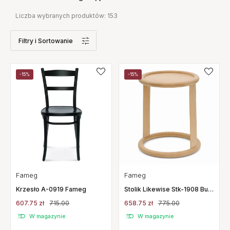
Liczba wybranych produktów:
153
Filtry
i Sortowanie
-15%
-15%
Fameg
Fameg
Krzesło A-0919 Fameg
Stolik Likewise Stk-1908 Buk
Naturalny Fameg
607.75 zł
715.00
658.75 zł
775.00
W magazynie
W magazynie