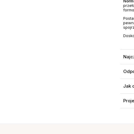
Norm
przeł
formo
Posta
pewno
spojrz
Dosko
Najc
Odpo
Jak 
Proj