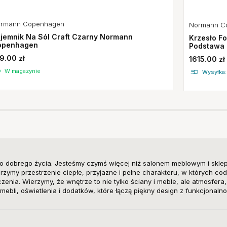
rmann Copenhagen
Normann C
jemnik Na Sól Craft Czarny Normann
Krzesło F
openhagen
Podstawa 
9.00 zł
1615.00 zł
W magazynie
Wysyłka:
o dobrego życia. Jesteśmy czymś więcej niż salonem meblowym i skle
zymy przestrzenie ciepłe, przyjazne i pełne charakteru, w których cod
enia. Wierzymy, że wnętrze to nie tylko ściany i meble, ale atmosfera
mebli, oświetlenia i dodatków, które łączą piękny design z funkcjonalno