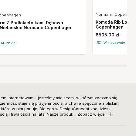
Normann Copenhag
openhagen
Komoda Rib Low H
orm Z Podłokietnikami Dębowa
Copenhagen
Niebieskie Normann Copenhagen
6505.00 zł
W magazynie
 14-28 dni
pem internetowym – jesteśmy miejscem, w którym zaczyna się
zienność staje się przyjemnością, a chwile spędzone z bliskimi
, która w nim panuje. Dlatego w DesignConcept znajdziesz
ścią i trwałością na lata. Nasze produk
Zobacz więcej