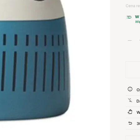
Cena re
W 
Wię
O
D
W
3