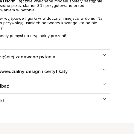
a i Norm
. Ręcznie wykonane modele zostały następnie
ożone przez skaner 3D i przygotowane przed
waniem w betonie.
w wyjątkowe figurki w widocznym miejscu w domu. Na
 przywołają uśmiech na twarzy każdego kto na nie
y.
nały pomysł na oryginalny prezent!
zęściej zadawane pytania
wiedzialny design i certyfikaty
dbać
ekt