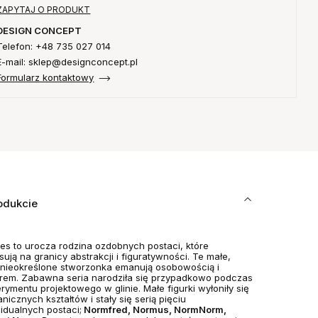
ZAPYTAJ O PRODUKT
DESIGN CONCEPT
Telefon: +48 735 027 014
E-mail: sklep@designconcept.pl
Formularz kontaktowy
odukcie
es to urocza rodzina ozdobnych postaci, które
sują na granicy abstrakcji i figuratywności. Te małe,
j nieokreślone stworzonka emanują osobowością i
em. Zabawna seria narodziła się przypadkowo podczas
rymentu projektowego w glinie. Małe figurki wyłoniły się
anicznych kształtów i stały się serią pięciu
idualnych postaci;
Normfred, Normus, NormNorm,