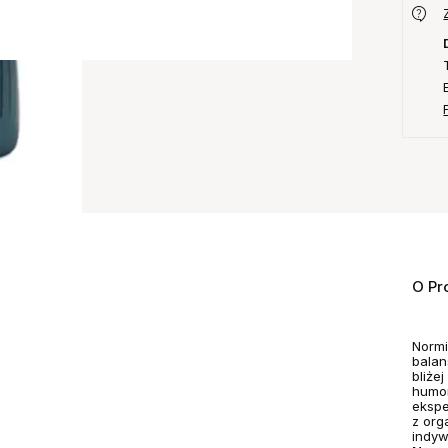
O Pr
Normi
balan
bliże
humor
ekspe
z org
indyw