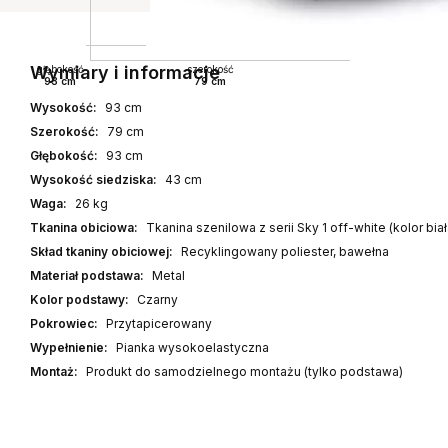
Wymiary i informacje
głębokość
szerokość
93 cm
79 cm
Wysokość:
93 cm
Szerokość:
79 cm
Głębokość:
93 cm
Wysokość siedziska:
43 cm
Waga:
26 kg
Tkanina obiciowa:
Tkanina szenilowa z serii Sky 1 off-white (kolor bia
Skład tkaniny obiciowej:
Recyklingowany poliester, bawełna
Materiał podstawa:
Metal
Kolor podstawy:
Czarny
Pokrowiec:
Przytapicerowany
Wypełnienie:
Pianka wysokoelastyczna
Montaż:
Produkt do samodzielnego montażu (tylko podstawa)