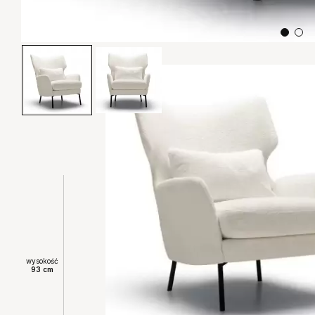
wysokość
93 cm