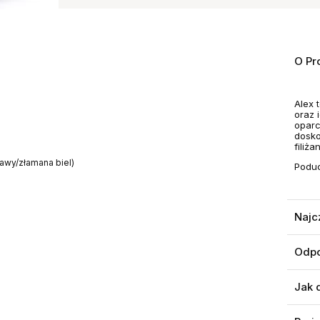
O Pr
Alex 
oraz 
oparc
dosko
filiż
ławy/złamana biel)
Poduc
Najc
Odpo
Jak 