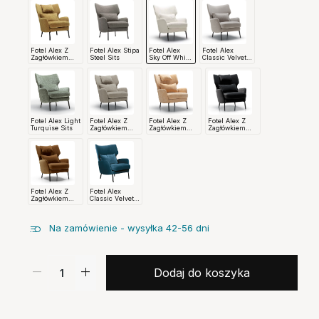
Fotel Alex Z
Fotel Alex Stipa
Fotel Alex
Fotel Alex
Zagłówkiem
Steel Sits
Sky Off White
Classic Velvet
Atropa Mustard
Sits
Light Grey Sits
Sits
Fotel Alex Light
Fotel Alex Z
Fotel Alex Z
Fotel Alex Z
Turquise Sits
Zagłówkiem
Zagłówkiem
Zagłówkiem
Atropa Grey
Wildflower
Classic Velvet
Beige Sits
Nude Sits
Anthracite Sits
Fotel Alex Z
Fotel Alex
Zagłówkiem
Classic Velvet
Classic Velvet
Navy Blue Sits
Teddy Brown
Sits
Na zamówienie - wysyłka 42-56 dni
Dodaj do koszyka