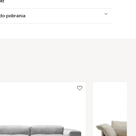
ekt
 do pobrania