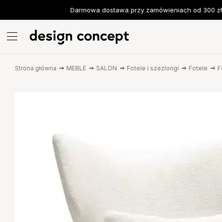
Darmowa dostawa przy zamówieniach od 300 zł
Strona główna
MEBLE
SALON
Fotele i szezlongi
Fotele
F