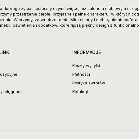
o dobrego życia. Jesteśmy czymś więcej niż salonem meblowym i skle
zymy przestrzenie ciepłe, przyjazne i pełne charakteru, w których cod
enia. Wierzymy, że wnętrze to nie tylko ściany i meble, ale atmosfera
mebli, oświetlenia i dodatków, które łączą piękny design z funkcjonalno
LINKI
INFORMACJE
Koszty wysyłki
ozycyjne
Płatności
Polityka zwrotów
pielęgnacji
Katalogi