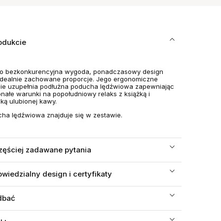
odukcie
to bezkonkurencyjna wygoda, ponadczasowy design
idealnie zachowane proporcje. Jego ergonomiczne
ie uzupełnia podłużna poducha lędźwiowa zapewniając
nałe warunki na popołudniowy relaks z książką i
anką ulubionej kawy.
ha lędźwiowa znajduje się w zestawie.
zęściej zadawane pytania
wiedzialny design i certyfikaty
dbać