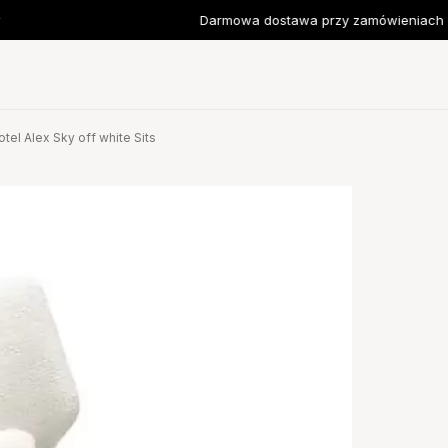
Darmowa dostawa przy zamówieniach od 
otel Alex Sky off white Sits