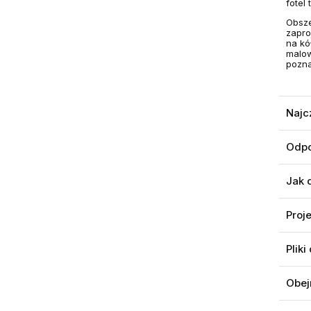
fotel
Obsze
zapro
na kó
malow
pozna
Najc
Odpo
Jak 
Proj
Pliki
Obej