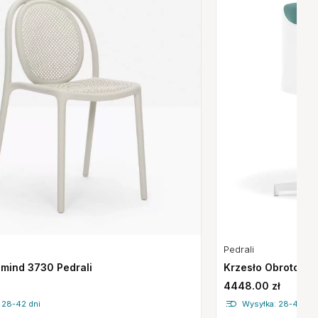
Pedrali
Krzesło Obrotowe 
emind 3730 Pedrali
4448.00 zł
Wysyłka: 28-42 dni
 28-42 dni