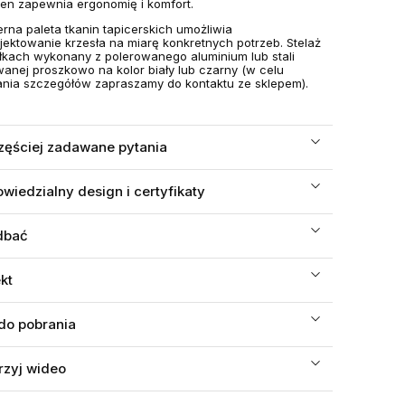
 ten zapewnia ergonomię i komfort.
rna paleta tkanin tapicerskich umożliwia
jektowanie krzesła na miarę konkretnych potrzeb. Stelaż
łkach wykonany z polerowanego aluminium lub stali
anej proszkowo na kolor biały lub czarny (w celu
nia szczegółów zapraszamy do kontaktu ze sklepem).
zęściej zadawane pytania
wiedzialny design i certyfikaty
dbać
ekt
 do pobrania
rzyj wideo