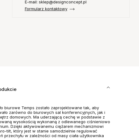
E-mail: sklep@designconcept.pl
Formularz kontaktowy
odukcie
ło biurowe Temps zostało zaprojektowane tak, aby
ało zarówno do biurowych sal konferencyjnych, jak i
ętrz domowych. Ma uderzającą cechę w podstawie z
owaną wysokością wykonaną z odlewanego ciśnieniowo
nium. Dzięki aktywowanemu ciężarem mechanizmowi
ro-tilt, który jest w stanie samodzielnie regulować
eń przechyłu w zależności od masy ciała użytkownika