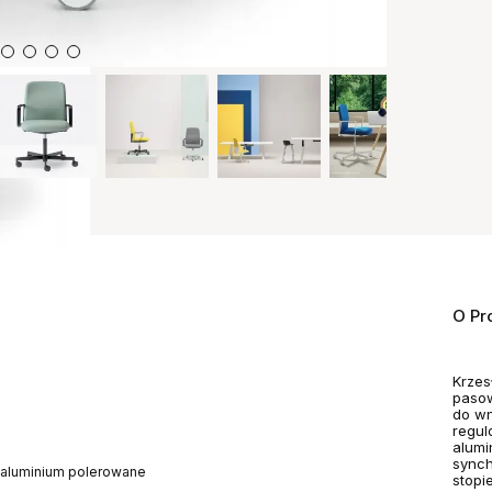
O Pr
Krzes
pasow
do wn
regul
alumi
synch
, aluminium polerowane
stopi