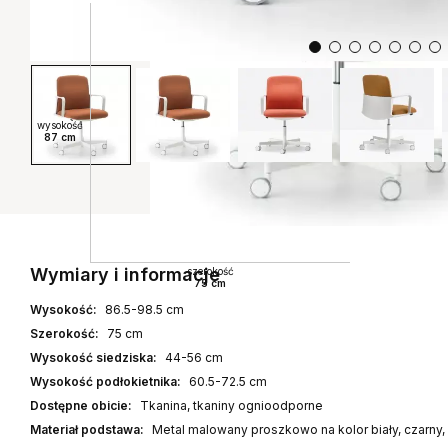
wysokość
87 cm
Wymiary i informacje
szerokość
75 cm
Wysokość:
86.5-98.5 cm
Szerokość:
75 cm
Wysokość siedziska:
44-56 cm
Wysokość podłokietnika:
60.5-72.5 cm
Dostępne obicie:
Tkanina, tkaniny ognioodporne
Materiał podstawa:
Metal malowany proszkowo na kolor biały, czarny