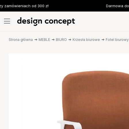
zamówieniach od 300 zł
Darmowa dosta
Strona główna
MEBLE
BIURO
Krzesła biurowe
Fotel biurow