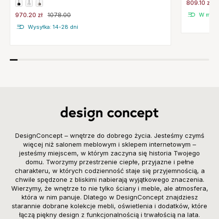
809.10 zł
970.20 zł
1078.00
W maga
Wysyłka: 14-28 dni
DesignConcept – wnętrze do dobrego życia. Jesteśmy czymś
więcej niż salonem meblowym i sklepem internetowym –
jesteśmy miejscem, w którym zaczyna się historia Twojego
domu. Tworzymy przestrzenie ciepłe, przyjazne i pełne
charakteru, w których codzienność staje się przyjemnością, a
chwile spędzone z bliskimi nabierają wyjątkowego znaczenia.
Wierzymy, że wnętrze to nie tylko ściany i meble, ale atmosfera,
która w nim panuje. Dlatego w DesignConcept znajdziesz
starannie dobrane kolekcje mebli, oświetlenia i dodatków, które
łączą piękny design z funkcjonalnością i trwałością na lata.