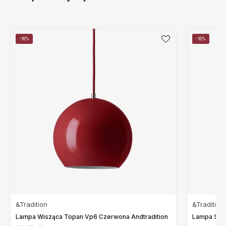
-10%
-10%
&Tradition
&Tradition
Lampa Wisząca Topan Vp6 Czerwona Andtradition
Lampa Stoł
Andtraditio