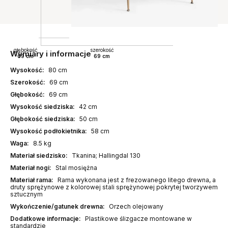
głębokość
szerokość
Wymiary i informacje
69 cm
69 cm
Wysokość:
80 cm
Szerokość:
69 cm
Głębokość:
69 cm
Wysokość siedziska:
42 cm
Głębokość siedziska:
50 cm
Wysokość podłokietnika:
58 cm
Waga:
8.5 kg
Materiał siedzisko:
Tkanina; Hallingdal 130
Materiał nogi:
Stal mosiężna
Materiał rama:
Rama wykonana jest z frezowanego litego drewna, a
druty sprężynowe z kolorowej stali sprężynowej pokrytej tworzywem
sztucznym
Wykończenie/gatunek drewna:
Orzech olejowany
Dodatkowe informacje:
Plastikowe ślizgacze montowane w
standardzie