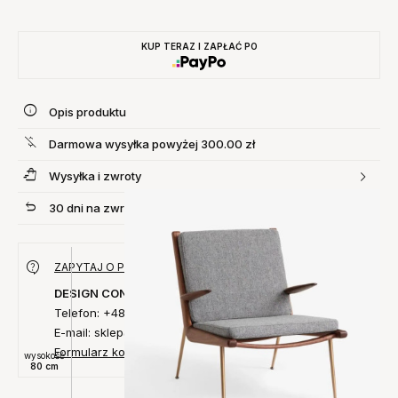
KUP TERAZ I ZAPŁAĆ PO
Opis produktu
Darmowa wysyłka powyżej 300.00 zł
Wysyłka i zwroty
30 dni na zwrot produktu
ZAPYTAJ O PRODUKT
DESIGN CONCEPT
Telefon: +48 735 027 014
E-mail: sklep@designconcept.pl
Formularz kontaktowy
wysokość
80 cm