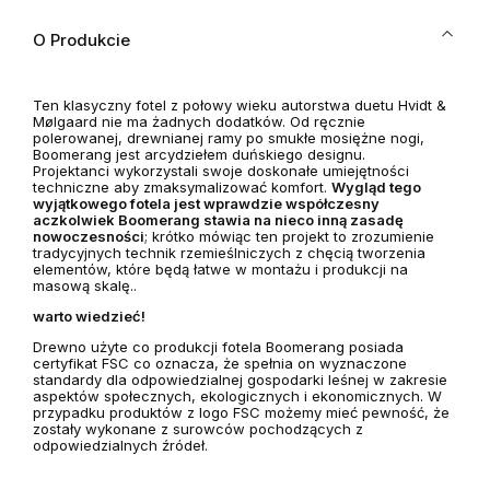
O Produkcie
Ten klasyczny fotel z połowy wieku autorstwa duetu Hvidt &
Mølgaard nie ma żadnych dodatków. Od ręcznie
polerowanej, drewnianej ramy po smukłe mosiężne nogi,
Boomerang jest arcydziełem duńskiego designu.
Projektanci wykorzystali swoje doskonałe umiejętności
techniczne aby zmaksymalizować komfort.
Wygląd tego
wyjątkowego fotela jest wprawdzie współczesny
aczkolwiek Boomerang stawia na nieco inną zasadę
nowoczesności
; krótko mówiąc ten projekt to zrozumienie
tradycyjnych technik rzemieślniczych z chęcią tworzenia
elementów, które będą łatwe w montażu i produkcji na
masową skalę..
warto wiedzieć!
Drewno użyte co produkcji fotela Boomerang posiada
certyfikat FSC co oznacza, że spełnia on wyznaczone
standardy dla odpowiedzialnej gospodarki leśnej w zakresie
aspektów społecznych, ekologicznych i ekonomicznych. W
przypadku produktów z logo FSC możemy mieć pewność, że
zostały wykonane z surowców pochodzących z
odpowiedzialnych źródeł.