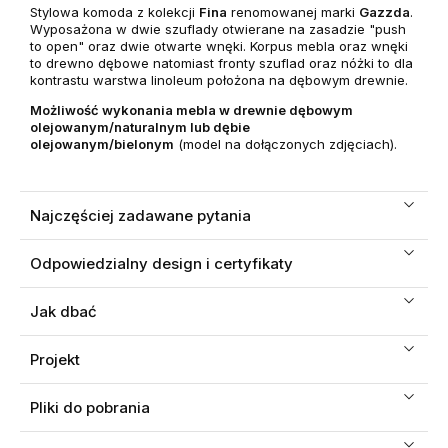
Stylowa komoda z kolekcji
Fina
renomowanej marki
Gazzda
.
Wyposażona w dwie szuflady otwierane na zasadzie "push
to open" oraz dwie otwarte wnęki. Korpus mebla oraz wnęki
to drewno dębowe natomiast fronty szuflad oraz nóżki to dla
kontrastu warstwa linoleum położona na dębowym drewnie.
Możliwość wykonania mebla w drewnie dębowym
olejowanym/naturalnym lub dębie
olejowanym/bielonym
(model na dołączonych zdjęciach).
Najczęściej zadawane pytania
Odpowiedzialny design i certyfikaty
Jak dbać
Projekt
Pliki do pobrania