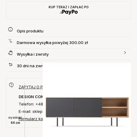
KUP TERAZ I ZAPŁAĆ PO
Opis produktu
Darmowa wysyłka powyżej 300.00 zł
Wysyłka i zwroty
30 dni na zwrot produktu
ZAPYTAJ O PRODUKT
DESIGN CONCEPT
Telefon: +48 735 027 014
E-mail: sklep@designconcept.pl
wysokość
Formularz kontaktowy
64 cm