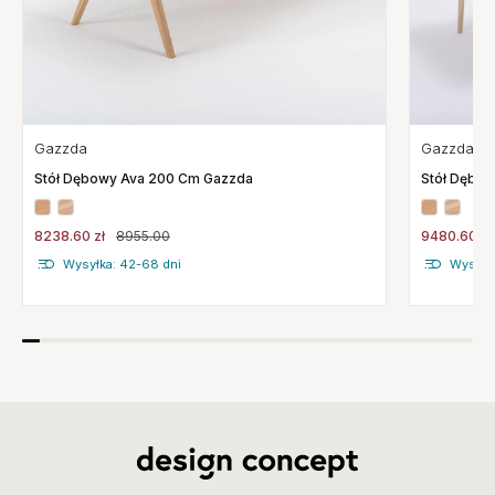
Gazzda
Gazzda
Stół Dębowy Ava 200 Cm Gazzda
Stół Dębo
8238.60 zł
8955.00
9480.60 zł
Wysyłka: 42-68 dni
Wysyłk