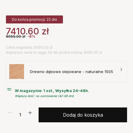
Do końca promocji: 22 dni
7410.60
zł
8055.00
zł
-8%
Cena regularna: 8055.00 zł
Najniższa cena w ciągu 30 dni przed zniżką: 8055.00 zł
Drewno dębowe olejowane - naturalne 1505
W magazynie: 1 szt., Wysyłka 24–48h.
Większa ilość: na zamówienie (42-68 dni)
Dodaj do koszyka