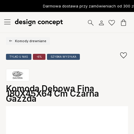
Darmowa dostawa przy zamówieniach od 300 zł
Komody drewniane
TYLKO U NAS
-8%
SZYBKA WYSYŁKA
Komoda Dębowa Fina
180X45X64 Cm Czarna
Gazzda