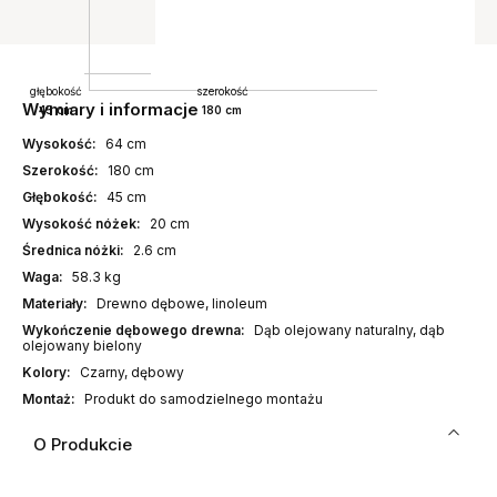
głębokość
szerokość
Wymiary i informacje
45 cm
180 cm
Wysokość:
64 cm
Szerokość:
180 cm
Głębokość:
45 cm
Wysokość nóżek:
20 cm
Średnica nóżki:
2.6 cm
Waga:
58.3 kg
Materiały:
Drewno dębowe, linoleum
Wykończenie dębowego drewna:
Dąb olejowany naturalny, dąb
olejowany bielony
Kolory:
Czarny, dębowy
Montaż:
Produkt do samodzielnego montażu
O Produkcie