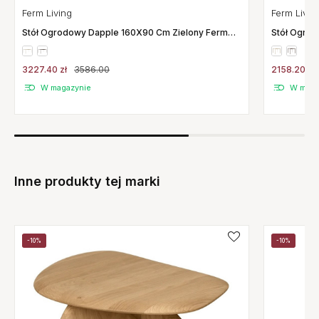
Ferm Living
Ferm Livin
Stół Ogrodowy Dapple 160X90 Cm Zielony Ferm
Stół Ogro
Living
Living
3227.40 zł
3586.00
2158.20 zł
W magazynie
W maga
Inne produkty tej marki
-10%
-10%