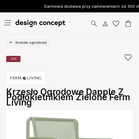
Darmowa dostawa przy zamówieniach od 300 zł
Krzesła ogrodowe
-10%
Krzesło Ogrodowe Dapple Z
Podłokietnikiem Zielone Ferm
Living