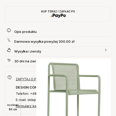
KUP TERAZ I ZAPŁAĆ PO
Opis produktu
Darmowa wysyłka powyżej 300.00 zł
Wysyłka i zwroty
30 dni na zwrot produktu
ZAPYTAJ O PRODUKT
DESIGN CONCEPT
Telefon: +48 735 027 014
E-mail: sklep@designconcept.pl
wysokość
Formularz kontaktowy
80 cm