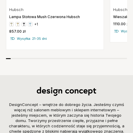
Hubsch
Hubsch
Lampa Stołowa Mush Czerwona Hubsch
Wieszak P
1110.00 zł
+1
857.00 zł
Wysyłka
Wysyłka: 21-35 dni
DesignConcept – wnętrze do dobrego życia. Jesteśmy czymś
więcej niż salonem meblowym i sklepem internetowym –
jesteśmy miejscem, w którym zaczyna się historia Twojego
domu. Tworzymy przestrzenie ciepłe, przyjazne i pełne
charakteru, w których codzienność staje się przyjemnością, a
chwile spędzone z bliskimi nabierają wyjątkowego znaczenia.