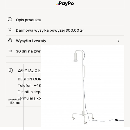
Opis produktu
Darmowa wysyłka powyżej 300.00 zł
Wysyłka i zwroty
30 dni na zwrot produktu
ZAPYTAJ O PRODUKT
DESIGN CONCEPT
Telefon: +48 735 027 014
E-mail: sklep@designconcept.pl
Formularz kontaktowy
wysokość
154 cm