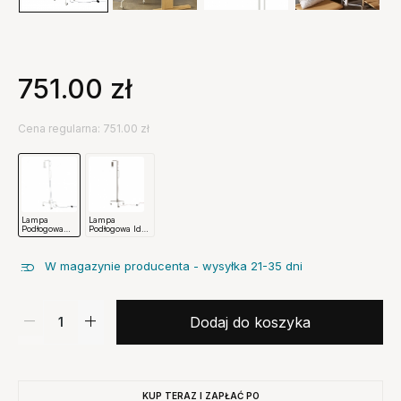
751.00
zł
Cena regularna: 751.00 zł
Lampa
Lampa
Podłogowa
Podłogowa Ido
Ido
Brązowa
Jasnoszara
Hubsch
Hubsch
W magazynie producenta - wysyłka 21-35 dni
Dodaj do koszyka
KUP TERAZ I ZAPŁAĆ PO