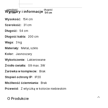
szerokość
długość
Wymiary i informacje
31 cm
54 cm
Wysokość:
154 cm
Szerokość:
31 cm
Długość:
54 cm
Długość kabla:
200 cm
Waga:
3 kg
Materiały:
Metal, szkło
Kolor:
Jasnoszary
Wykończenie:
Lakierowane
Źródło światła:
G9 max. 3W
Żarówka w komplecie:
Brak
Stopień ochrony IP:
IP20
Możliwość ściemniania:
Brak
Przewód:
Z wtyczką w kolorze niebieskim
O Produkcie