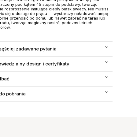
zczony pod kątem 45 stopni do podstawy, tworząc
ie rozproszenie imitujące ciepły blask świecy. Nie musisz
ić się o dostęp do prądu — wystarczy naładować lampę
olnie przenosić po domu lub nawet zabrać na taras lub
rodu, tworząc magiczny nastrój podczas letnich
orów.
zęściej zadawane pytania
wiedzialny design i certyfikaty
dbać
 do pobrania