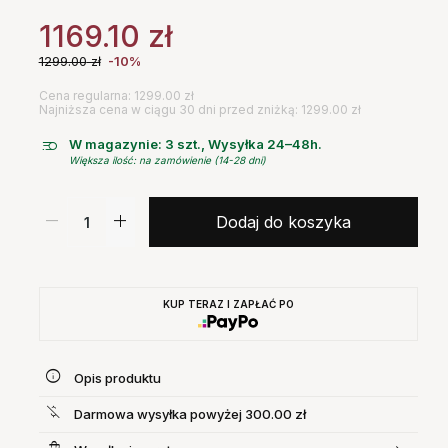
1169.10
zł
1299.00
zł
-10%
Cena regularna: 1299.00 zł
Najniższa cena w ciągu 30 dni przed zniżką: 1299.00 zł
W magazynie: 3 szt., Wysyłka 24–48h.
Większa ilość: na zamówienie (14-28 dni)
Dodaj do koszyka
KUP TERAZ I ZAPŁAĆ PO
Opis produktu
Darmowa wysyłka powyżej 300.00 zł