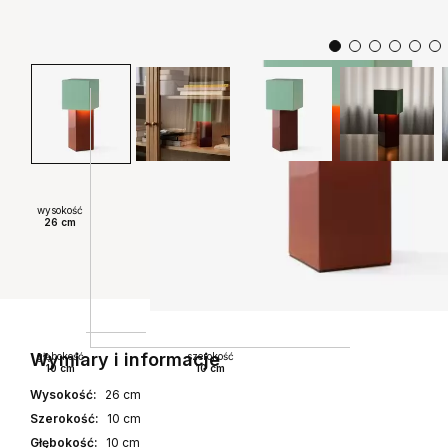
wysokość
26 cm
Wymiary i informacje
głębokość
szerokość
10 cm
10 cm
Wysokość:
26 cm
Szerokość:
10 cm
Głębokość:
10 cm