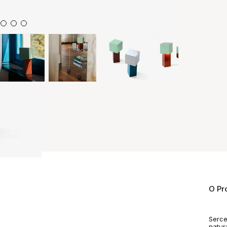
O Pr
Serce
natur