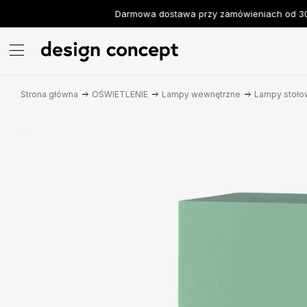
Darmowa dostawa przy zamówieniach od 300 
Strona główna
OŚWIETLENIE
Lampy wewnętrzne
Lampy stoło