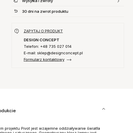
Wysyłka i zwroty
30 dni na zwrot produktu
ZAPYTAJ O PRODUKT
DESIGN CONCEPT
Telefon: +48 735 027 014
E-mail: sklep@designconcept.pl
Formularz kontaktowy
odukcie
m projektu Pivot jest wzajemne oddziaływanie światła
alnego i sztucznego. Geometryczny klosz lampy jest