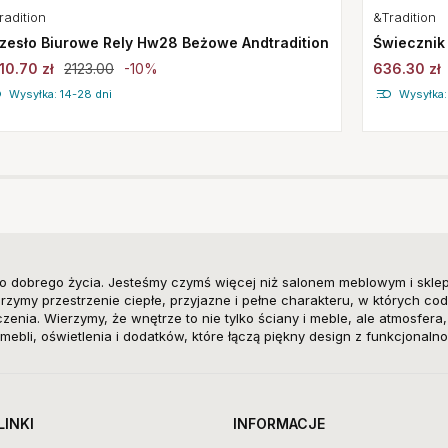
&Tradition
radition
Świecznik 
zesło Biurowe Rely Hw28 Beżowe Andtradition
636.30 zł
10.70 zł
2123.00
-10%
Wysyłka:
Wysyłka: 14-28 dni
o dobrego życia. Jesteśmy czymś więcej niż salonem meblowym i skle
zymy przestrzenie ciepłe, przyjazne i pełne charakteru, w których cod
enia. Wierzymy, że wnętrze to nie tylko ściany i meble, ale atmosfera
mebli, oświetlenia i dodatków, które łączą piękny design z funkcjonalno
LINKI
INFORMACJE