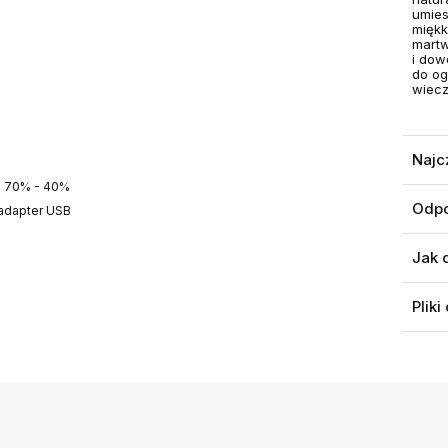
umies
miękk
martw
i dow
do og
wiecz
Najc
- 70% - 40%
Odpo
 adapter USB
Jak 
Pliki