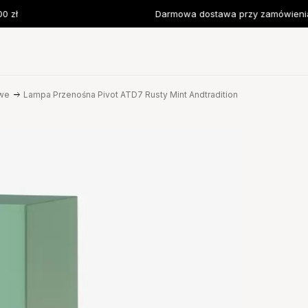
zł
Darmowa dostawa przy zamówieniach
we
Lampa Przenośna Pivot ATD7 Rusty Mint Andtradition