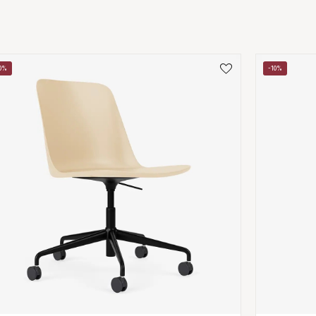
0%
-10%