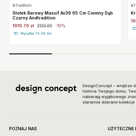
&Tradition
&T
Stołek Barowy Massif Av39 65 Cm Ciemny Dąb
Kr
Czarny Andtradition
19
1910.70 zł
2123.00
-10%
Wysyłka: 14-28 dni
DesignConcept – wnętrze d
historia Twojego domu. Twor
nabierają wyjątkowego znacz
starannie dobrane kolekcje 
POZNAJ NAS
UŻYTECZNE 