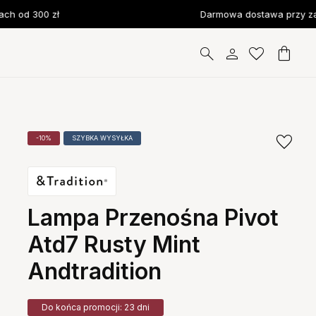
 od 300 zł
Darmowa dostawa przy zam
-10%
SZYBKA WYSYŁKA
Lampa Przenośna Pivot
Atd7 Rusty Mint
Andtradition
Do końca promocji: 23 dni