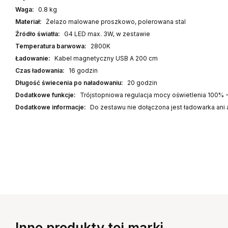
Waga:
0.8 kg
Materiał:
Żelazo malowane proszkowo, polerowana stal
Źródło światła:
G4 LED max. 3W, w zestawie
Temperatura barwowa:
2800K
Ładowanie:
Kabel magnetyczny USB A 200 cm
Czas ładowania:
16 godzin
Długość świecenia po naładowaniu:
20 godzin
Dodatkowe funkcje:
Trójstopniowa regulacja mocy oświetlenia 100% 
Dodatkowe informacje:
Do zestawu nie dołączona jest ładowarka ani
Inne produkty tej marki