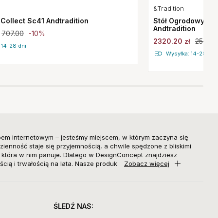
&Tradition
Collect Sc41 Andtradition
Stół Ogrodowy Th
Andtradition
707.00
-10%
2320.20 zł
2578.
 14-28 dni
Wysyłka: 14-28 dni
pem internetowym – jesteśmy miejscem, w którym zaczyna się
zienność staje się przyjemnością, a chwile spędzone z bliskimi
, która w nim panuje. Dlatego w DesignConcept znajdziesz
ścią i trwałością na lata. Nasze produk
Zobacz więcej
ŚLEDŹ NAS: