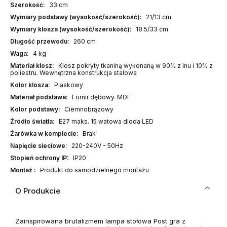
Szerokość:
33 cm
Wymiary podstawy (wysokość/szerokość):
21/13 cm
Wymiary klosza (wysokość/szerokość):
18.5/33 cm
Długość przewodu:
260 cm
Waga:
4 kg
Materiał klosz:
Klosz pokryty tkaniną wykonaną w 90% z lnu i 10% z
poliestru. Wewnętrzna konstrukcja stalowa
Kolor klosza:
Piaskowy
Materiał podstawa:
Fornir dębowy. MDF
Kolor podstawy:
Ciemnobrązowy
Źródło światła:
E27 maks. 15 watowa dioda LED
Żarówka w komplecie:
Brak
Napięcie sieciowe:
220-240V - 50Hz
Stopień ochrony IP:
IP20
Montaż :
Produkt do samodzielnego montażu
O Produkcie
Zainspirowana brutalizmem lampa stołowa Post gra z