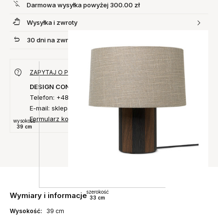
Darmowa wysyłka powyżej 300.00 zł
Wysyłka i zwroty
30 dni na zwrot produktu
ZAPYTAJ O PRODUKT
DESIGN CONCEPT
Telefon: +48 735 027 014
E-mail: sklep@designconcept.pl
Formularz kontaktowy
wysokość
39 cm
szerokość
Wymiary i informacje
33 cm
Wysokość:
39 cm