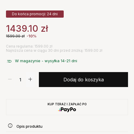
Do końca promocji: 24 dni
1439.10
zł
1599.00
zł
-10%
Cena regularna: 1599.00 zł
Najniższa cena w ciągu 30 dni przed zniżką: 1599.00 zł
W magazynie - wysyłka 14-21 dni
Dodaj do koszyka
KUP TERAZ I ZAPŁAĆ PO
Opis produktu