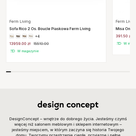
Ferm Living
Ferm Livin
Sofa Rico 2 Os. Boucle Piaskowa Ferm Living
Misa Omhu 
391.50 zł
+4
13959.00 zł
15510.00
W maga
W magazynie
DesignConcept – wnętrze do dobrego życia. Jesteśmy czymś
więcej niż salonem meblowym i sklepem internetowym –
jesteśmy miejscem, w którym zaczyna się historia Twojego
domu. Tworzymy przestrzenie ciepłe, przyjazne i pełne