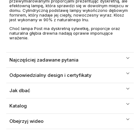
przewymiarowanymi proporcjami prezentując dyskretną, ale
efektowną lampę, która sprawdzi się w dowolnym miejscu w
domu. Cylindryczną podstawę lampy wykończono dębowym
fornirem, który nadaje jej ciepły, nowoczesny wyraz. Klosz
jest wykonany w 90% z naturalnego lnu.
Choć lampa Post ma dyskretną sylwetkę, proporcje oraz
naturalna głębia drewna nadają oprawie imponujące
wrażenie.
Najczęściej zadawane pytania
Odpowiedzialny design i certyfikaty
Jak dbać
Katalog
Obejrzyj wideo