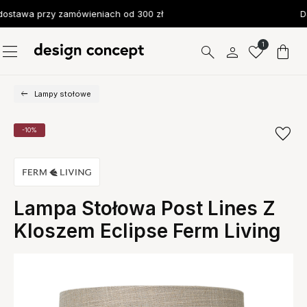
stawa przy zamówieniach od 300 zł
D
1
Lampy stołowe
-10%
Lampa Stołowa Post Lines Z
Kloszem Eclipse Ferm Living