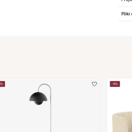
Pliki
0%
-10%