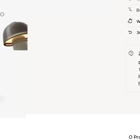
D
W
3
O Pr