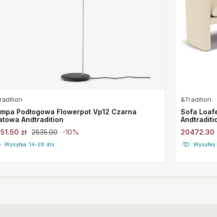
radition
&Tradition
mpa Podłogowa Flowerpot Vp12 Czarna
Sofa Loaf
towa Andtradition
Andtraditi
51.50 zł
2835.00
-10%
20472.30 
Wysyłka: 14-28 dni
Wysyłka: