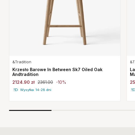
&Tradition
&T
Krzesło Barowe In Between Sk7 Oiled Oak
La
Andtradition
Ma
2124.90 zł
2361.00
-10%
25
Wysyłka: 14-28 dni