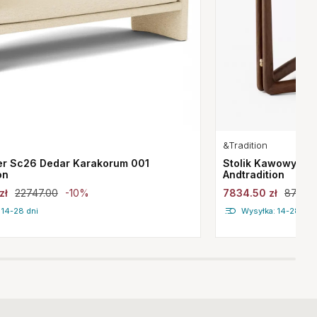
&Tradition
er Sc26 Dedar Karakorum 001
Stolik Kawowy Dr
on
Andtradition
zł
22747.00
-10%
7834.50 zł
8705.
 14-28 dni
Wysyłka: 14-28 dni