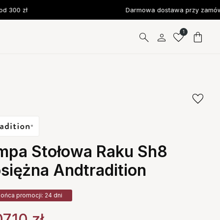
 300 zł
Darmowa dostawa przy zamówie
1
mpa Stołowa Raku Sh8
siężna Andtradition
ońca promocji: 24 dni
7.10
zł