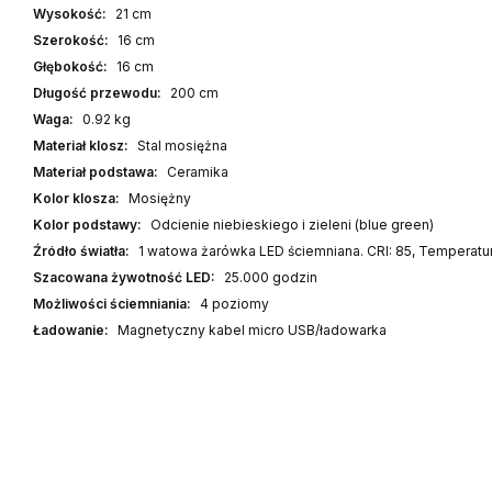
Wysokość:
21 cm
Szerokość:
16 cm
Głębokość:
16 cm
Długość przewodu:
200 cm
Waga:
0.92 kg
Materiał klosz:
Stal mosiężna
Materiał podstawa:
Ceramika
Kolor klosza:
Mosiężny
Kolor podstawy:
Odcienie niebieskiego i zieleni (blue green)
Źródło światła:
1 watowa żarówka LED ściemniana. CRI: 85, Temperatu
Szacowana żywotność LED:
25.000 godzin
Możliwości ściemniania:
4 poziomy
Ładowanie:
Magnetyczny kabel micro USB/ładowarka