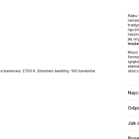
Raku 
reno
trady
ręczn
niezn
jej o
może 
Klosz
formo
spęka
eleme
otocz
ra barwowa: 2700 K. Strumień świetlny: 100 lumenów
Najc
Odpo
Jak 
Proj