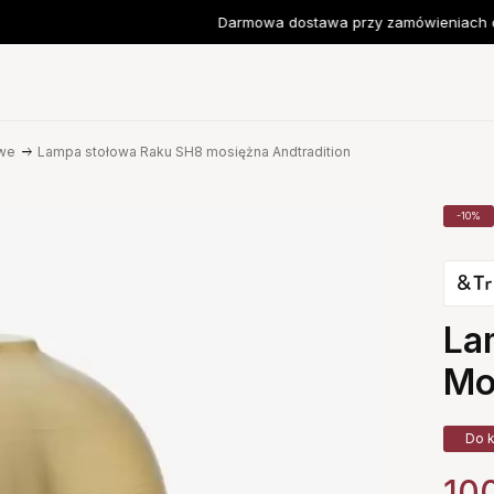
Darmowa dostawa przy zamówieniach od
we
Lampa stołowa Raku SH8 mosiężna Andtradition
-10%
La
Mo
Do k
100