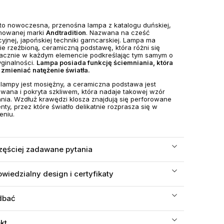
to nowoczesna, przenośna lampa z katalogu duńskiej,
mowanej marki
Andtradition
. Nazwana na cześć
cyjnej, japońskiej techniki garncarskiej. Lampa ma
ie rzeźbioną, ceramiczną podstawę, która różni się
acznie w każdym elemencie podkreślając tym samym o
ryginalności.
Lampa posiada funkcję ściemniania, która
zmieniać natężenie światła.
 lampy jest mosiężny, a ceramiczna podstawa jest
wana i pokryta szkliwem, która nadaje takowej wzór
nia. Wzdłuż krawędzi klosza znajdują się perforowane
nty, przez które światło delikatnie rozprasza się w
eniu.
zęściej zadawane pytania
wiedzialny design i certyfikaty
dbać
ekt