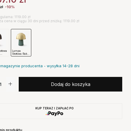
zł
-10%
gularna: 1119.00 zł
za cena w ciągu 30 dni przed zniżką: 1119.00 zł
ołowa
Lampa
8
Stołowa Raku
Sh8
tion
Mosiężna
Andtradition
magazynie producenta - wysyłka 14-28 dni
Dodaj do koszyka
KUP TERAZ I ZAPŁAĆ PO
pis produktu