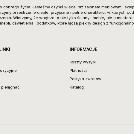
o dobrego życia. Jesteśmy czymś więcej niż salonem meblowym i skle
zymy przestrzenie ciepłe, przyjazne i pełne charakteru, w których cod
enia. Wierzymy, że wnętrze to nie tylko ściany i meble, ale atmosfera
mebli, oświetlenia i dodatków, które łączą piękny design z funkcjonalno
LINKI
INFORMACJE
Koszty wysyłki
ozycyjne
Płatności
Polityka zwrotów
pielęgnacji
Katalogi