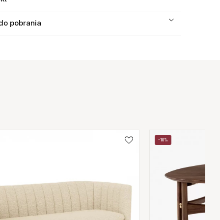
 do pobrania
-10%