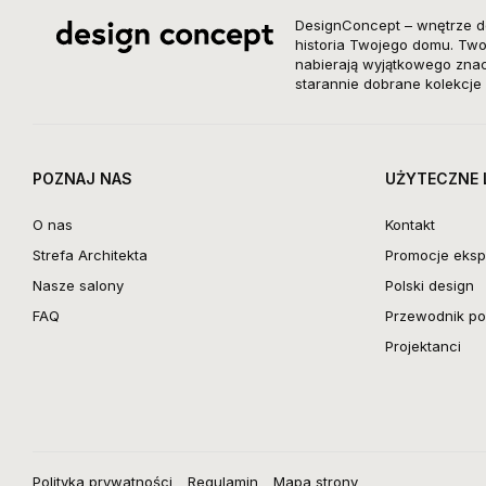
DesignConcept – wnętrze d
historia Twojego domu. Twor
nabierają wyjątkowego znacz
starannie dobrane kolekcje 
POZNAJ NAS
UŻYTECZNE 
O nas
Kontakt
Strefa Architekta
Promocje eksp
Nasze salony
Polski design
FAQ
Przewodnik po 
Projektanci
Polityka prywatności
Regulamin
Mapa strony