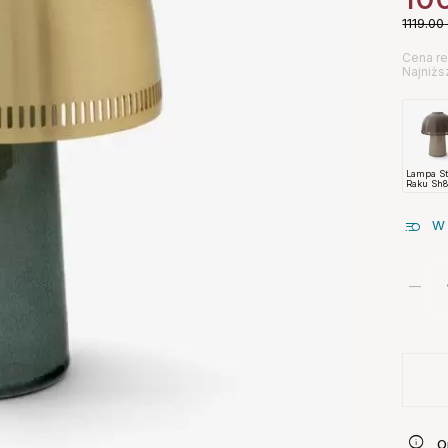
1119.00
Cena re
Najniżs
Lampa St
Raku Sh
Beżowa
Andtradi
W 
O