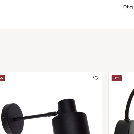
Obej
5%
-15%