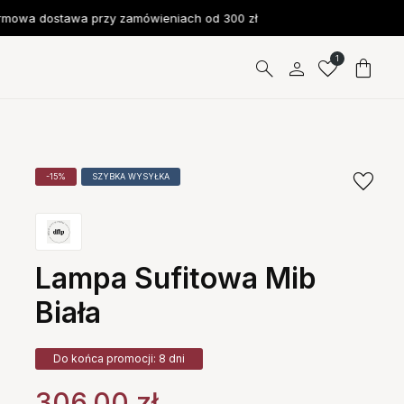
owa dostawa przy zamówieniach od 300 zł
1
-15%
SZYBKA WYSYŁKA
Lampa Sufitowa Mib
Biała
Do końca promocji: 8 dni
306.00
zł