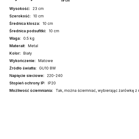
10 cm
Wysokość:
23 cm
Szerokość:
10 cm
Średnica klosza:
10 cm
Średnica podsufitki:
10 cm
Waga:
0.5 kg
Materaił:
Metal
Kolor:
Biały
Wykończenie:
Matowe
Źródło światła:
GU10 8W
Napięcie sieciowe:
220-240
Stopień ochrony IP:
IP20
Możliwość ściemniania:
Tak, można ściemniać, wybierając żarówkę z 