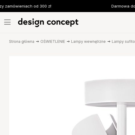
zamówieniach od 300 zł
Darmowa dost
Strona główna
OŚWIETLENIE
Lampy wewnętrzne
Lampy sufit