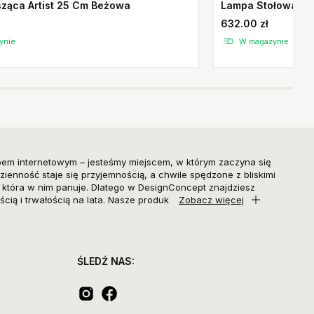
ząca Artist 25 Cm Beżowa
Lampa Stołowa Ali
632.00 zł
ynie
W magazynie
pem internetowym – jesteśmy miejscem, w którym zaczyna się
zienność staje się przyjemnością, a chwile spędzone z bliskimi
, która w nim panuje. Dlatego w DesignConcept znajdziesz
ścią i trwałością na lata. Nasze produk
Zobacz więcej
ŚLEDŹ NAS: