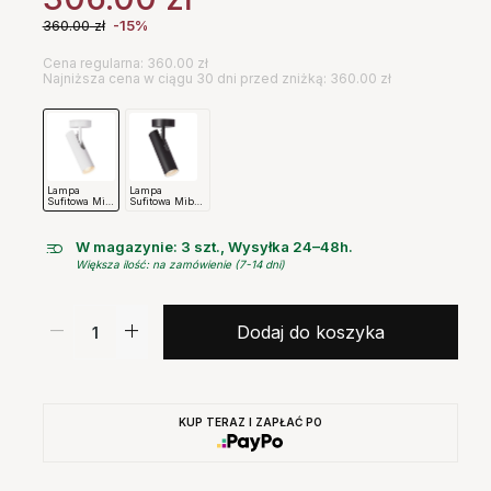
360.00
zł
-15%
Cena regularna: 360.00 zł
Najniższa cena w ciągu 30 dni przed zniżką: 360.00 zł
Lampa
Lampa
Sufitowa Mib
Sufitowa Mib
Biała
Czarna
W magazynie: 3 szt., Wysyłka 24–48h.
Większa ilość: na zamówienie (7-14 dni)
Dodaj do koszyka
KUP TERAZ I ZAPŁAĆ PO