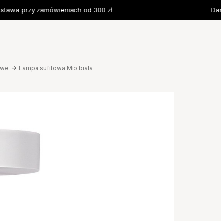
awa przy zamówieniach od 300 zł
Darm
owe
Lampa sufitowa Mib biała