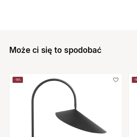
Może ci się to spodobać
-10%
-1