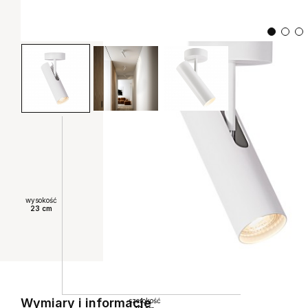
wysokość
23 cm
Wymiary i informacje
szerokość