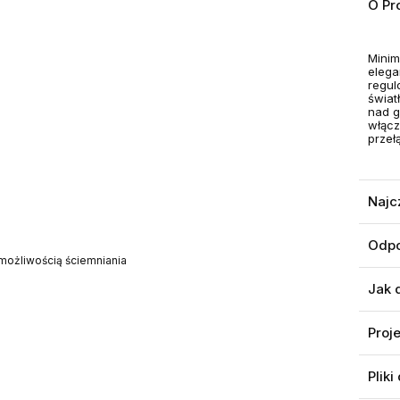
O Pr
Minim
elega
regul
świat
nad g
włącz
przeł
Najc
Odpo
możliwością ściemniania
Jak 
Proj
Pliki