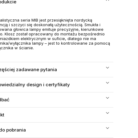
odukcie
alistyczna seria MIB jest przesiąknięta nordycką
ncją i szczyci się doskonałą użytecznością.
Smukła i
owana głowica lampy emituje precyzyjne, kierunkowe
ło. Klosz został opracowany do montażu bezpośrednio
niazdkiem elektrycznym w suficie, dlatego nie ma
nika/wyłącznika lampy – jest to kontrolowane za pomocą
ącznika w ścianie.
zęściej zadawane pytania
wiedzialny design i certyfikaty
dbać
ekt
 do pobrania