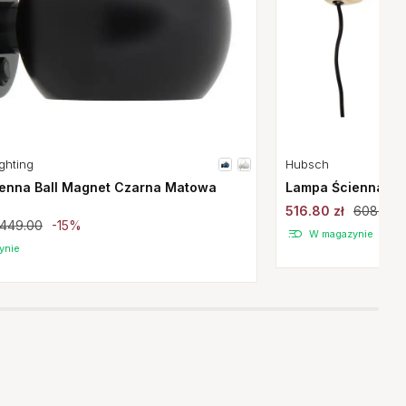
ghting
Hubsch
enna Ball Magnet Czarna Matowa
Lampa Ścienna Mo
516.80 zł
608.00
449.00
-15%
W magazynie
ynie