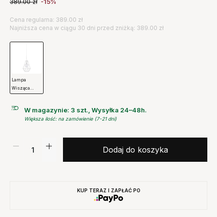
389.00
zł
-15%
Cena regularna: 389.00 zł
Najniższa cena w ciągu 30 dni przed zniżką: 389.00 zł
Lampa
Wisząca
Pernille Mała
Biała
W magazynie: 3 szt., Wysyłka 24–48h.
Bloomingville
Większa ilość: na zamówienie (7-21 dni)
Dodaj do koszyka
KUP TERAZ I ZAPŁAĆ PO