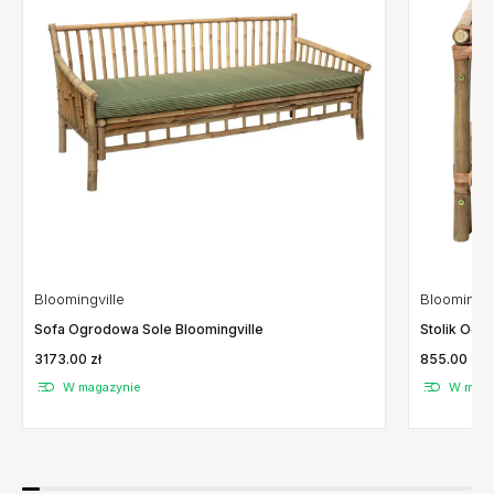
Bloomingville
Bloomingvi
Sofa Ogrodowa Sole Bloomingville
Stolik Ogr
3173.00 zł
855.00 zł
W magazynie
W maga