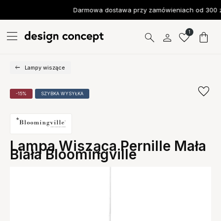
Darmowa dostawa przy zamówieniach od 300 z
1
Lampy wiszące
-15%
SZYBKA WYSYŁKA
Lampa Wisząca Pernille Mała
Biała Bloomingville