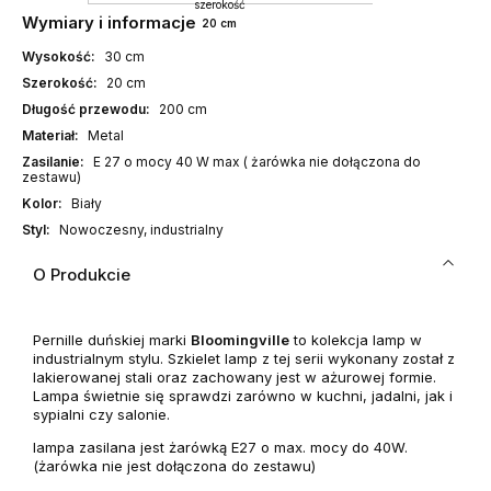
szerokość
Wymiary i informacje
20 cm
Wysokość:
30 cm
Szerokość:
20 cm
Długość przewodu:
200 cm
Materiał:
Metal
Zasilanie:
E 27 o mocy 40 W max ( żarówka nie dołączona do
zestawu)
Kolor:
Biały
Styl:
Nowoczesny, industrialny
O Produkcie
Pernille duńskiej marki
Bloomingville
to kolekcja lamp w
industrialnym stylu. Szkielet lamp z tej serii wykonany został z
lakierowanej stali oraz zachowany jest w ażurowej formie.
Lampa świetnie się sprawdzi zarówno w kuchni, jadalni, jak i
sypialni czy salonie.
lampa zasilana jest żarówką E27 o max. mocy do 40W.
(żarówka nie jest dołączona do zestawu)