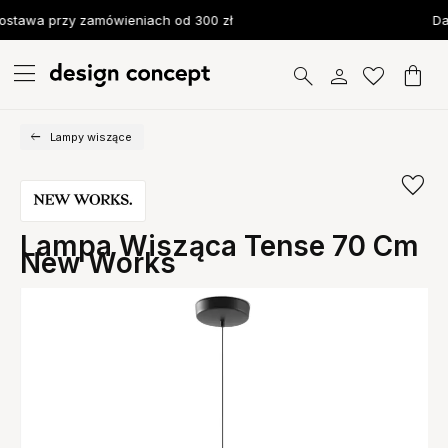
stawa przy zamówieniach od 300 zł
Da
Lampy wiszące
Lampa Wisząca Tense 70 Cm
New Works