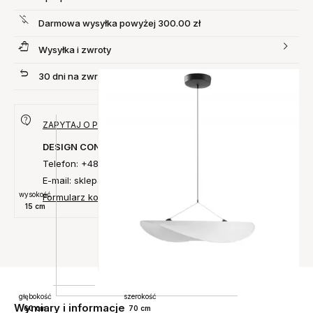
Darmowa wysyłka powyżej 300.00 zł
Wysyłka i zwroty
30 dni na zwrot produktu
ZAPYTAJ O PRODUKT
DESIGN CONCEPT
Telefon: +48 735 027 014
E-mail: sklep@designconcept.pl
wysokość
Formularz kontaktowy
15 cm
głębokość
szerokość
Wymiary i informacje
60 cm
70 cm