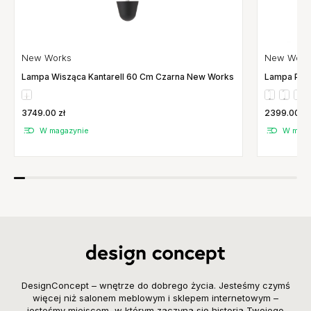
New Works
New Work
Lampa Wisząca Kantarell 60 Cm Czarna New Works
Lampa Podł
Works
3749.00 zł
2399.00 zł
W magazynie
W maga
DesignConcept – wnętrze do dobrego życia. Jesteśmy czymś
więcej niż salonem meblowym i sklepem internetowym –
jesteśmy miejscem, w którym zaczyna się historia Twojego