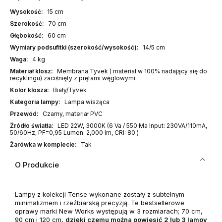
Wysokość:
15 cm
Szerokość:
70 cm
Głębokość:
60 cm
Wymiary podsufitki (szerokość/wysokość):
14/5 cm
Waga:
4 kg
Materiał klosz:
Membrana Tyvek ( materiał w 100% nadający się do
recyklingu) zaciśnięty z prętami węglowymi
Kolor klosza:
Biały/Tyvek
Kategoria lampy:
Lampa wisząca
Przewód:
Czarny, materiał PVC
Źródło światła:
LED 22W, 3000K (6 Va / 550 Ma Input: 230VA/110mA,
50/60Hz, PF=0,95 Lumen: 2,000 lm, CRI: 80.)
Żarówka w komplecie:
Tak
O Produkcie
Lampy z kolekcji Tense wykonane zostały z subtelnym
minimalizmem i rzeźbiarską precyzją. Te bestsellerowe
oprawy marki New Works występują w 3 rozmiarach; 70 cm,
90 cm i 120 cm,
dzięki czemu można powiesić 2 lub 3 lampy