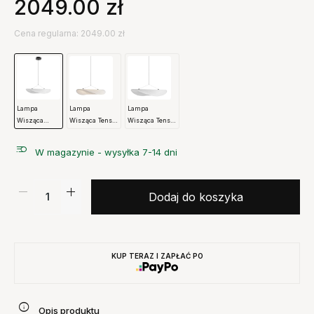
2049.00
zł
Cena regularna: 2049.00 zł
Lampa
Lampa
Lampa
Wisząca
Wisząca Tense
Wisząca Tense
Tense 70 Cm
90 Cm New
120 Cm New
New Works
Works
Works
W magazynie - wysyłka 7-14 dni
Dodaj do koszyka
KUP TERAZ I ZAPŁAĆ PO
Opis produktu