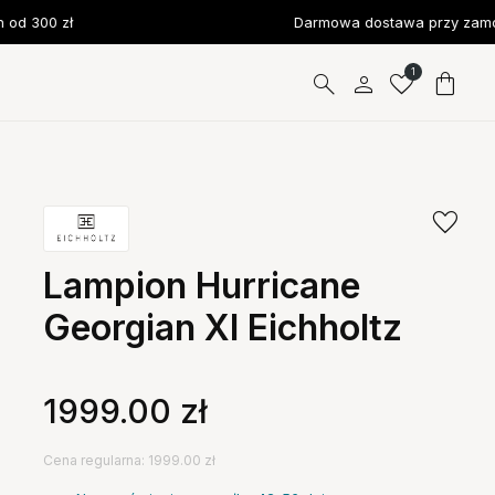
d 300 zł
Darmowa dostawa przy zamówi
1
Lampion Hurricane
Georgian Xl Eichholtz
1999.00
zł
Cena regularna: 1999.00 zł