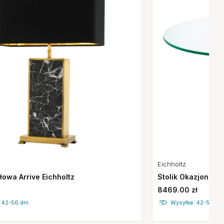
Eichholtz
owa Arrive Eichholtz
Stolik Okazjonalny 
8469.00 zł
 42-56 dni
Wysyłka: 42-56 dni