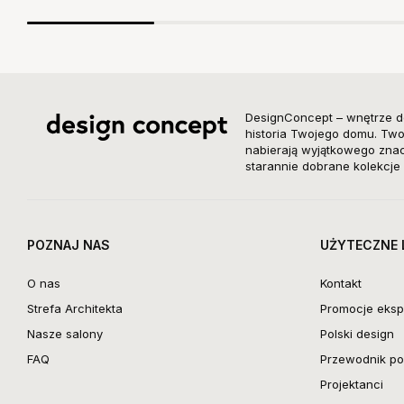
DesignConcept – wnętrze d
historia Twojego domu. Twor
nabierają wyjątkowego znacz
starannie dobrane kolekcje 
POZNAJ NAS
UŻYTECZNE 
O nas
Kontakt
Strefa Architekta
Promocje eksp
Nasze salony
Polski design
FAQ
Przewodnik po 
Projektanci