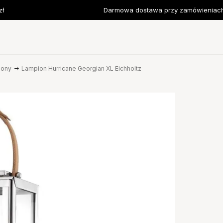
Darmowa dostawa przy zamówieniach o
iony
Lampion Hurricane Georgian XL Eichholtz