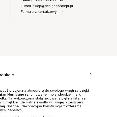
Telefon: +48 735 027 014
E-mail: sklep@designconcept.pl
Formularz kontaktowy
odukcie
adź przyjemną atmosferę do swojego wnętrza dzięki
gian
Hurricane
renomowanej, holenderskiej marki
oltz
. Ta wykończona stalą niklowaną piękna latarnia
ni miękkie i delikatne światło w Twojej przestrzeni
wej. Solidna i dekoracyjna konstrukcja z czterema
nymi panelami.