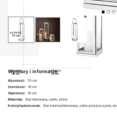
wysokość
70 cm
Wymiary i informacje
głębokość
szerokość
19 cm
19 cm
Wysokość:
70 cm
Szerokość:
19 cm
Głębokość:
19 cm
Materiały:
Stal niklowana, szkło, skóra
Kolory/wykończenie:
Stal srebrna/niklowana, szkło przezroczyste, sk