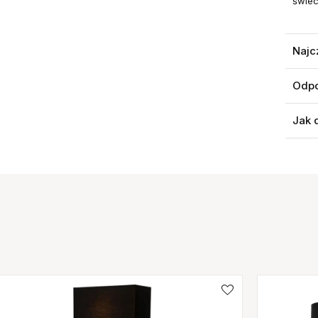
świec
Najc
Odpo
Jak 