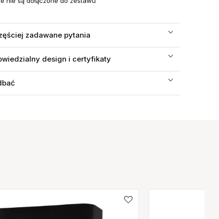
e nie są dołączone do zestawu
zęściej zadawane pytania
wiedzialny design i certyfikaty
dbać