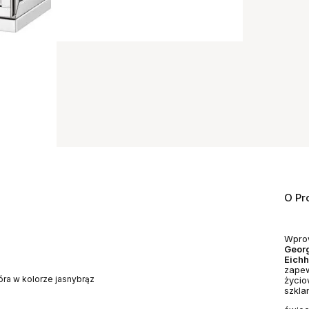
O Pr
Wprow
Geor
Eichh
zapew
óra w kolorze jasnybrąz
życio
szkla