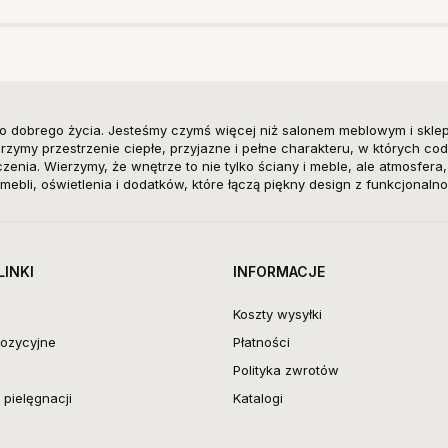
o dobrego życia. Jesteśmy czymś więcej niż salonem meblowym i skle
zymy przestrzenie ciepłe, przyjazne i pełne charakteru, w których cod
enia. Wierzymy, że wnętrze to nie tylko ściany i meble, ale atmosfera
mebli, oświetlenia i dodatków, które łączą piękny design z funkcjonalno
LINKI
INFORMACJE
Koszty wysyłki
ozycyjne
Płatności
Polityka zwrotów
pielęgnacji
Katalogi