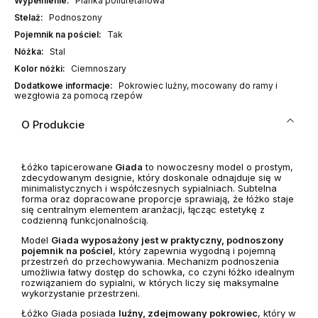
Wypełnienie:
Pianka poliuretanowa
Stelaż:
Podnoszony
Pojemnik na pościel:
Tak
Nóżka:
Stal
Kolor nóżki:
Ciemnoszary
Dodatkowe informacje:
Pokrowiec luźny, mocowany do ramy i
wezgłowia za pomocą rzepów
O Produkcie
Łóżko tapicerowane
Giada
to nowoczesny model o prostym,
zdecydowanym designie, który doskonale odnajduje się w
minimalistycznych i współczesnych sypialniach. Subtelna
forma oraz dopracowane proporcje sprawiają, że łóżko staje
się centralnym elementem aranżacji, łącząc estetykę z
codzienną funkcjonalnością.
Model
Giada wyposażony jest w praktyczny, podnoszony
pojemnik na pościel
, który zapewnia wygodną i pojemną
przestrzeń do przechowywania. Mechanizm podnoszenia
umożliwia łatwy dostęp do schowka, co czyni łóżko idealnym
rozwiązaniem do sypialni, w których liczy się maksymalne
wykorzystanie przestrzeni.
Łóżko Giada posiada
luźny, zdejmowany pokrowiec
, który w