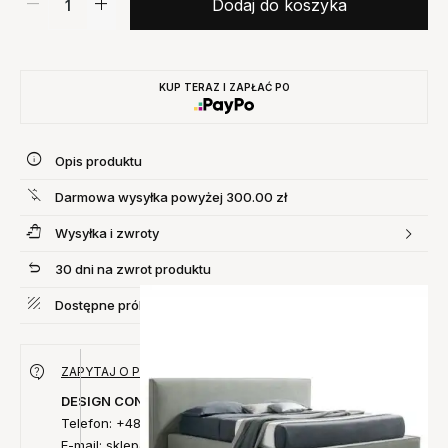
Dodaj do koszyka
KUP TERAZ I ZAPŁAĆ PO
Opis produktu
Darmowa wysyłka powyżej 300.00 zł
Wysyłka i zwroty
30 dni na zwrot produktu
Dostępne próbki materiałów
Zobacz więcej
ZAPYTAJ O PRODUKT
DESIGN CONCEPT
Telefon: +48 735 027 014
E-mail: sklep@designconcept.pl