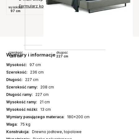
Formularz kontaktowy
wysokość
97 cm
szerokość
długość
Wymiary i informacje
236 cm
227 cm
Wysokość:
97 cm
Szerokość:
236 cm
Długość:
227 cm
Szerokość ramy:
208 cm
Długość ramy:
227 cm
Wysokość ramy:
21 cm
Wysokość nóżki:
13 cm
Wymiary pasującego materaca:
180x200 cm
Waga:
75 kg
Konstrukcja:
Drewno jodłowe, topolowe