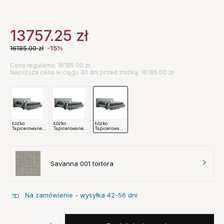
13757.25
zł
16185.00
zł
-15%
Cena regularna: 16185.00 zł
Najniższa cena w ciągu 30 dni przed zniżką: 16185.00 zł
Łóżko
Łóżko
Łóżko
Tapicerowane
Tapicerowane
Tapicerowane
Bora 140X200
Bora 160X200
Bora 180X200
Cm
Cm
Cm
Savanna 001 tortora
Na zamówienie - wysyłka 42-56 dni