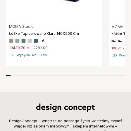
MOMA Studio
MOMA Stu
Łóżko Tapicerowane Klara 140X200 Cm
Łóżko Tap
+6
10439.70 zł
12282.00
10671.75 zł
Wysyłka: 42-56 dni
Wysyłk
DesignConcept – wnętrze do dobrego życia. Jesteśmy czymś
więcej niż salonem meblowym i sklepem internetowym –