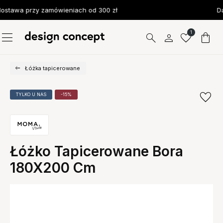
stawa przy zamówieniach od 300 zł
Da
1
Łóżka tapicerowane
TYLKO U NAS
-15%
Łóżko Tapicerowane Bora
180X200 Cm