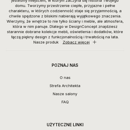
jesteśmy miejscem, w którym zaczyna się historia Twojego
domu. Tworzymy przestrzenie ciepłe, przyjazne i pełne
charakteru, w których codzienność staje się przyjemnością, a
chwile spędzone z bliskimi nabierają wyjątkowego znaczenia.
Wierzymy, że wnętrze to nie tylko ściany i meble, ale atmosfera,
która w nim panuje. Dlatego w DesignConcept znajdziesz
starannie dobrane kolekcje mebli, oświetlenia i dodatków, które
łączą piękny design z funkcjonalnością i trwałością na lata.
Nasze produk
Zobacz więcej
POZNAJ NAS
O nas
Strefa Architekta
Nasze salony
FAQ
UŻYTECZNE LINKI