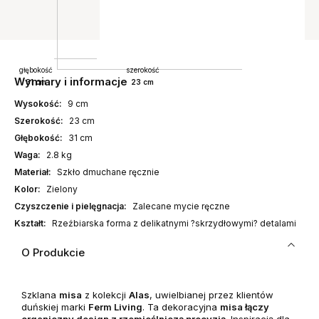
głębokość
szerokość
Wymiary i informacje
31 cm
23 cm
Wysokość:
9 cm
Szerokość:
23 cm
Głębokość:
31 cm
Waga:
2.8 kg
Materiał:
Szkło dmuchane ręcznie
Kolor:
Zielony
Czyszczenie i pielęgnacja:
Zalecane mycie ręczne
Kształt:
Rzeźbiarska forma z delikatnymi ?skrzydłowymi? detalami
O Produkcie
Szklana
misa
z kolekcji
Alas
, uwielbianej przez klientów
duńskiej marki
Ferm Living
. Ta dekoracyjna
misa łączy