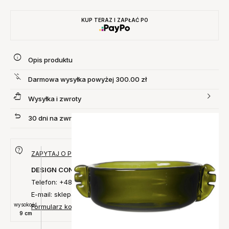
KUP TERAZ I ZAPŁAĆ PO
Opis produktu
Darmowa wysyłka powyżej 300.00 zł
Wysyłka i zwroty
30 dni na zwrot produktu
ZAPYTAJ O PRODUKT
DESIGN CONCEPT
Telefon: +48 735 027 014
E-mail: sklep@designconcept.pl
wysokość
Formularz kontaktowy
9 cm