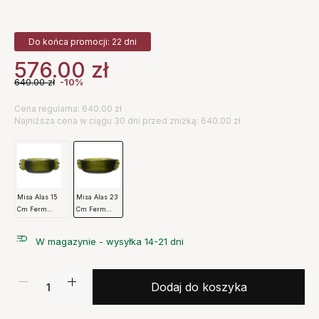
Do końca promocji: 22 dni
576.00
zł
640.00
zł
-10%
Cena regularna: 640.00 zł
Najniższa cena w ciągu 30 dni przed zniżką: 640.00 zł
Misa Alas 15
Misa Alas 23
Cm Ferm
Cm Ferm
Living
Living
W magazynie - wysyłka 14-21 dni
Dodaj do koszyka