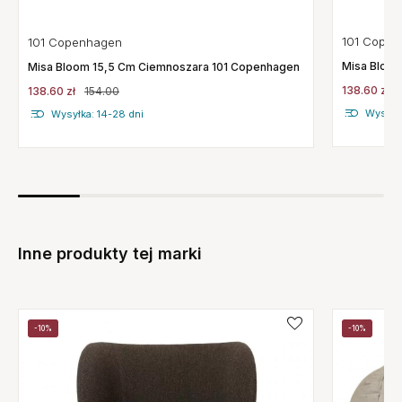
101 Cope
101 Copenhagen
Misa Bloom
Misa Bloom 15,5 Cm Ciemnoszara 101 Copenhagen
138.60 zł
138.60 zł
154.00
Wysyłka
Wysyłka: 14-28 dni
Inne produkty tej marki
-10%
-10%