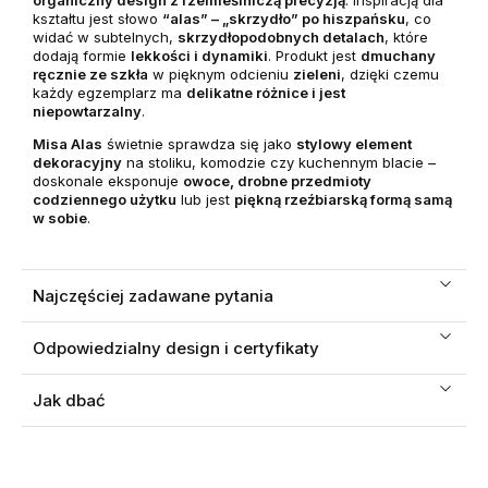
organiczny design z rzemieślniczą precyzją
. Inspiracją dla
kształtu jest słowo
“alas” – „skrzydło” po hiszpańsku
, co
widać w subtelnych,
skrzydłopodobnych detalach
, które
dodają formie
lekkości i dynamiki
. Produkt jest
dmuchany
ręcznie ze szkła
w pięknym odcieniu
zieleni
, dzięki czemu
każdy egzemplarz ma
delikatne różnice i jest
niepowtarzalny
.
Misa Alas
świetnie sprawdza się jako
stylowy element
dekoracyjny
na stoliku, komodzie czy kuchennym blacie –
doskonale eksponuje
owoce, drobne przedmioty
codziennego użytku
lub jest
piękną rzeźbiarską formą samą
w sobie
.
Najczęściej zadawane pytania
Odpowiedzialny design i certyfikaty
Jak dbać