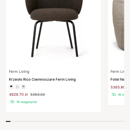
Ferm Living
Ferm Livin
Krzesło Rico Ciemnoszare Ferm Living
Fotel Nest
5365.80 zł
4826.70 zł
5363.00
W maga
W magazynie