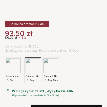
Do końca promocji: 7 dni
93.50
zł
110.00
zł
-15%
Cena regularna: 110.00 zł
Najniższa cena w ciągu 30 dni przed zniżką: 110.00 zł
Pojemnik Na
Pojemnik Na
Pojemnik Na
Lód Tray
Lód Tray
Lód Tray Blue
Różowy Hay
Light Blue
Hay
Hay
W magazynie: 12 szt., Wysyłka 24–48h.
Większa ilość: na zamówienie (21-28 dni)