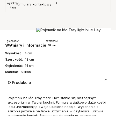
wysokość
Formularz kontaktowy
4 cm
głębokość
szerokość
Wymiary i informacje
14 cm
18 cm
Wysokość:
4 cm
Szerokość:
18 cm
Głębokość:
14 cm
Materiał:
Silikon
O Produkcie
Pojemnik na lód Tray marki HAY stanie się niezbędnym
akcesorium w Twojej kuchni. Formuje wyjątkowo duże kostki
lodu urozmaicając Twoje ulubione napoje. Wykonanie z
silikonu pozwala na łatwe utrzymanie w czytsości i ułatwia
wyciąganie kostek. Bezpieczny do mycia w zmywarce.