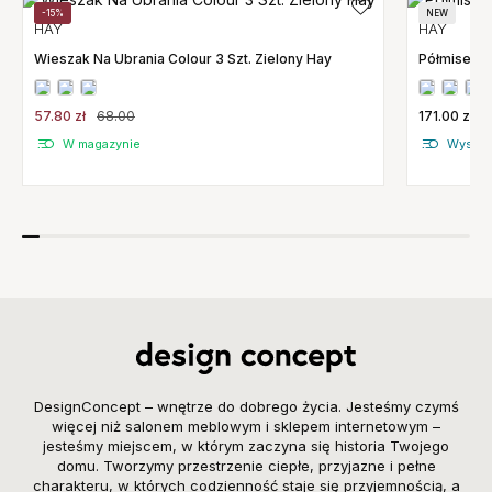
-15%
NEW
HAY
HAY
Wieszak Na Ubrania Colour 3 Szt. Zielony Hay
Półmisek B
57.80 zł
68.00
171.00 zł
W magazynie
Wysyłka
DesignConcept – wnętrze do dobrego życia. Jesteśmy czymś
więcej niż salonem meblowym i sklepem internetowym –
jesteśmy miejscem, w którym zaczyna się historia Twojego
domu. Tworzymy przestrzenie ciepłe, przyjazne i pełne
charakteru, w których codzienność staje się przyjemnością, a