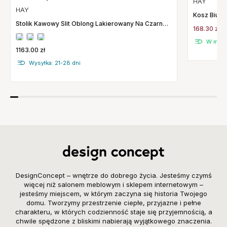
HAY
HAY
Kosz Biuro
Stolik Kawowy Slit Oblong Lakierowany Na Czarno
168.30 zł
Hay
W maga
1163.00 zł
Wysyłka: 21-28 dni
DesignConcept – wnętrze do dobrego życia. Jesteśmy czymś
więcej niż salonem meblowym i sklepem internetowym –
jesteśmy miejscem, w którym zaczyna się historia Twojego
domu. Tworzymy przestrzenie ciepłe, przyjazne i pełne
charakteru, w których codzienność staje się przyjemnością, a
chwile spędzone z bliskimi nabierają wyjątkowego znaczenia.