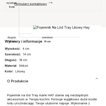
wysokość
Formularz kontaktowy
4 cm
długość
szerokość
Wymiary i informacje
18 cm
14 cm
Wysokość:
4 cm
Szerokość:
14 cm
Długość:
18 cm
Materiał:
Silikon
Kolor:
Liliowy
O Produkcie
Pojemnik na lód Tray marki HAY stanie się niezbędnym
akcesorium w Twojej kuchni. Formuje wyjątkowo duże kostki
lodu urozmaicając Twoje ulubione napoje. Wykonanie z