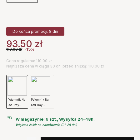
Do końca promocji: 8 dni
93.50
zł
110.00
zł
-15%
Cena regularna: 110.00 zł
Najniższa cena w ciągu 30 dni przed zniżką: 110.00 zł
Pojemnik Na
Pojemnik Na
Lód Tray
Lód Tray
Liliowy Hay
Błękitny Hay
W magazynie: 6 szt., Wysyłka 24–48h.
Większa ilość: na zamówienie (21-28 dni)