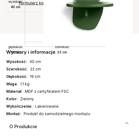
wysokość
Formularz kontaktowy
40 cm
głębokość
szerokość
Wymiary i informacje
19 cm
22 cm
Wysokość:
40 cm
Szerokość:
22 cm
Głębokość:
19 cm
Waga:
1.1 kg
Materiał:
MDF z certyfikatem FSC
Kolor:
Zielony
Wykończenie:
Lakierowane
Montaż:
Produkt do samodzielnego montażu
O Produkcie