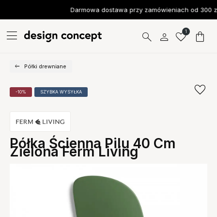
Darmowa dostawa przy zamówieniach od 300 zł
1
Półki drewniane
-10%
SZYBKA WYSYŁKA
Półka Ścienna Pilu 40 Cm
Zielona Ferm Living