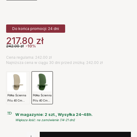
Do końca promocji: 24 dni
217.80
zł
242.00
zł
-10%
Cena regularna: 242.00 zł
Najniższa cena w ciągu 30 dni przed zniżką: 242.00 zł
Półka Ścienna
Półka Ścienna
Pilu 40 Cm
Pilu 40 Cm
Kaszmirowa
Zielona Ferm
Ferm Living
Living
W magazynie: 2 szt., Wysyłka 24–48h.
Większa ilość: na zamówienie (14-21 dni)