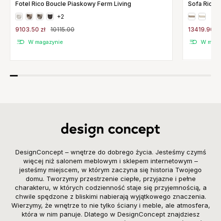
Sofa Rico 
Fotel Rico Boucle Piaskowy Ferm Living
+2
13419.90 zł
9103.50 zł
10115.00
W maga
W magazynie
DesignConcept – wnętrze do dobrego życia. Jesteśmy czymś
więcej niż salonem meblowym i sklepem internetowym –
jesteśmy miejscem, w którym zaczyna się historia Twojego
domu. Tworzymy przestrzenie ciepłe, przyjazne i pełne
charakteru, w których codzienność staje się przyjemnością, a
chwile spędzone z bliskimi nabierają wyjątkowego znaczenia.
Wierzymy, że wnętrze to nie tylko ściany i meble, ale atmosfera,
która w nim panuje. Dlatego w DesignConcept znajdziesz