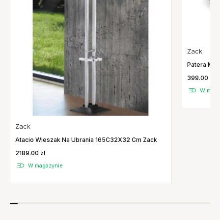
Zack
Patera Mon
399.00 zł
W maga
Zack
Atacio Wieszak Na Ubrania 165C32X32 Cm Zack
2189.00 zł
W magazynie