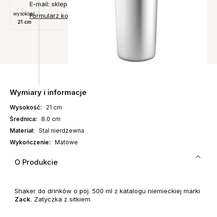
E-mail: sklep@designconcept.pl
wysokość
Formularz kontaktowy
21 cm
Wymiary i informacje
Wysokość:
21 cm
Średnica:
8.0 cm
Materiał:
Stal nierdzewna
Wykończenie:
Matowe
O Produkcie
Shaker do drinków o poj. 500 ml z katalogu niemieckiej marki
Zack
. Zatyczka z sitkiem.