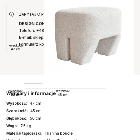
ZAPYTAJ O PRODUKT
DESIGN CONCEPT
Telefon: +48 735 027 014
E-mail: sklep@designconcept.pl
Formularz kontaktowy
wysokość
47 cm
głębokość
szerokość
Wymiary i informacje
50 cm
45 cm
Wysokość:
47 cm
Szerokość:
45 cm
Głębokość:
50 cm
Waga:
7.5 kg
Materiał tapicerski:
Tkanina boucle