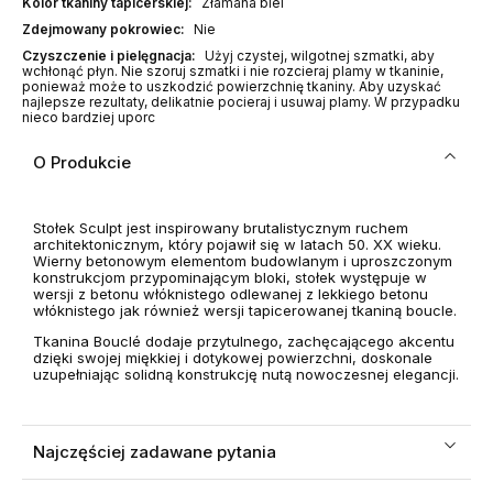
Kolor tkaniny tapicerskiej:
Złamana biel
Zdejmowany pokrowiec:
Nie
Czyszczenie i pielęgnacja:
Użyj czystej, wilgotnej szmatki, aby
wchłonąć płyn. Nie szoruj szmatki i nie rozcieraj plamy w tkaninie,
ponieważ może to uszkodzić powierzchnię tkaniny. Aby uzyskać
najlepsze rezultaty, delikatnie pocieraj i usuwaj plamy. W przypadku
nieco bardziej uporc
O Produkcie
Stołek Sculpt jest inspirowany brutalistycznym ruchem
architektonicznym, który pojawił się w latach 50. XX wieku.
Wierny betonowym elementom budowlanym i uproszczonym
konstrukcjom przypominającym bloki, stołek występuje w
wersji z betonu włóknistego odlewanej z lekkiego betonu
włóknistego jak również wersji tapicerowanej tkaniną boucle.
Tkanina Bouclé dodaje przytulnego, zachęcającego akcentu
dzięki swojej miękkiej i dotykowej powierzchni, doskonale
uzupełniając solidną konstrukcję nutą nowoczesnej elegancji.
Najczęściej zadawane pytania