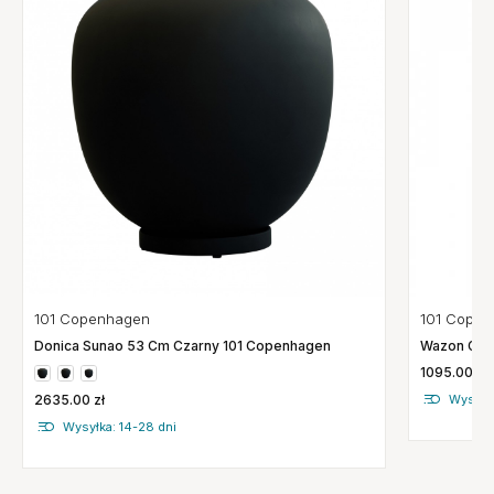
101 Copenhagen
101 Cope
Donica Sunao 53 Cm Czarny 101 Copenhagen
Wazon Gug
1095.00 zł
2635.00 zł
Wysyłka
Wysyłka: 14-28 dni