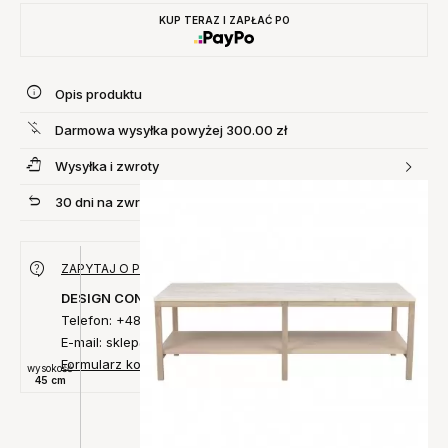
KUP TERAZ I ZAPŁAĆ PO
Opis produktu
Darmowa wysyłka powyżej 300.00 zł
Wysyłka i zwroty
30 dni na zwrot produktu
ZAPYTAJ O PRODUKT
DESIGN CONCEPT
Telefon: +48 735 027 014
E-mail: sklep@designconcept.pl
Formularz kontaktowy
wysokość
45 cm