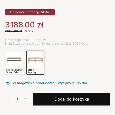
Do końca promocji: 24 dni
3188.00
zł
3985.00
zł
-20%
Cena regularna: 3985.00 zł
Najniższa cena w ciągu 30 dni przed zniżką: 3985.00 zł
Stolik Kawowy
Stolik
Orwel Dąb
Kawowy
Brązowy
Orwel Dąb
Rowico
Bielony
Rowico
W magazynie producenta - wysyłka 21-35 dni
Dodaj do koszyka