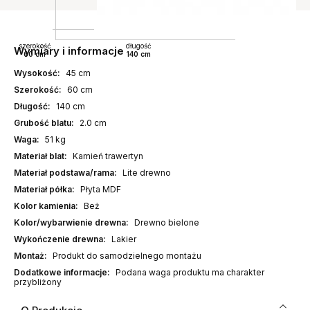
szerokość
długość
Wymiary i informacje
60 cm
140 cm
Wysokość:
45 cm
Szerokość:
60 cm
Długość:
140 cm
Grubość blatu:
2.0 cm
Waga:
51 kg
Materiał blat:
Kamień trawertyn
Materiał podstawa/rama:
Lite drewno
Materiał półka:
Płyta MDF
Kolor kamienia:
Beż
Kolor/wybarwienie drewna:
Drewno bielone
Wykończenie drewna:
Lakier
Montaż:
Produkt do samodzielnego montażu
Dodatkowe informacje:
Podana waga produktu ma charakter
przybliżony