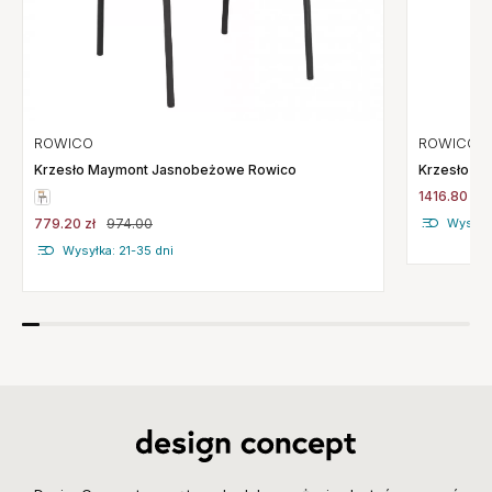
ROWICO
ROWICO
Krzesło Ha
Krzesło Maymont Jasnobeżowe Rowico
1416.80 zł
Wysyłka
779.20 zł
974.00
Wysyłka: 21-35 dni