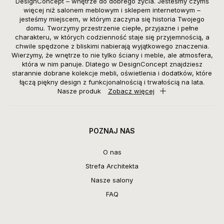
DesignConcept – wnętrze do dobrego życia. Jesteśmy czymś
więcej niż salonem meblowym i sklepem internetowym –
jesteśmy miejscem, w którym zaczyna się historia Twojego
domu. Tworzymy przestrzenie ciepłe, przyjazne i pełne
charakteru, w których codzienność staje się przyjemnością, a
chwile spędzone z bliskimi nabierają wyjątkowego znaczenia.
Wierzymy, że wnętrze to nie tylko ściany i meble, ale atmosfera,
która w nim panuje. Dlatego w DesignConcept znajdziesz
starannie dobrane kolekcje mebli, oświetlenia i dodatków, które
łączą piękny design z funkcjonalnością i trwałością na lata.
Nasze produk
Zobacz więcej
POZNAJ NAS
O nas
Strefa Architekta
Nasze salony
FAQ