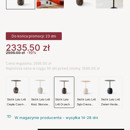
Do końca promocji: 23 dni
2335.50
zł
2595.00
zł
-10%
Cena regularna: 2595.00 zł
Najniższa cena w ciągu 30 dni przed zniżką: 2595.00 zł
Stolik Lato Ln8
Stolik Lato Ln8
Stolik Lato
Stolik Lato Ln8
Stolik Lato Ln8
Ciepła Czerń-
Kość Słoniowa-
Ln8 Orzech-
Dąb-Crema
Zieleń-Verde
Emparador
Crema Diva
Emperador
Diva Marble
Grigio Marble
Marble
Marble
Marble
Andtradition
Andtradition
W magazynie producenta - wysyłka 14-28 dni
Andtradition
Andtradition
Andtradition