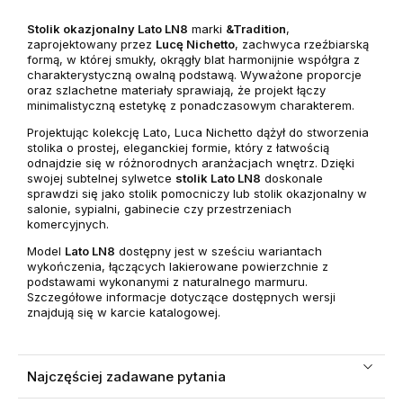
Stolik okazjonalny Lato LN8
marki
&Tradition
,
zaprojektowany przez
Lucę Nichetto
, zachwyca rzeźbiarską
formą, w której smukły, okrągły blat harmonijnie współgra z
charakterystyczną owalną podstawą. Wyważone proporcje
oraz szlachetne materiały sprawiają, że projekt łączy
minimalistyczną estetykę z ponadczasowym charakterem.
Projektując kolekcję Lato, Luca Nichetto dążył do stworzenia
stolika o prostej, eleganckiej formie, który z łatwością
odnajdzie się w różnorodnych aranżacjach wnętrz. Dzięki
swojej subtelnej sylwetce
stolik Lato LN8
doskonale
sprawdzi się jako stolik pomocniczy lub stolik okazjonalny w
salonie, sypialni, gabinecie czy przestrzeniach
komercyjnych.
Model
Lato LN8
dostępny jest w sześciu wariantach
wykończenia, łączących lakierowane powierzchnie z
podstawami wykonanymi z naturalnego marmuru.
Szczegółowe informacje dotyczące dostępnych wersji
znajdują się w karcie katalogowej.
Najczęściej zadawane pytania