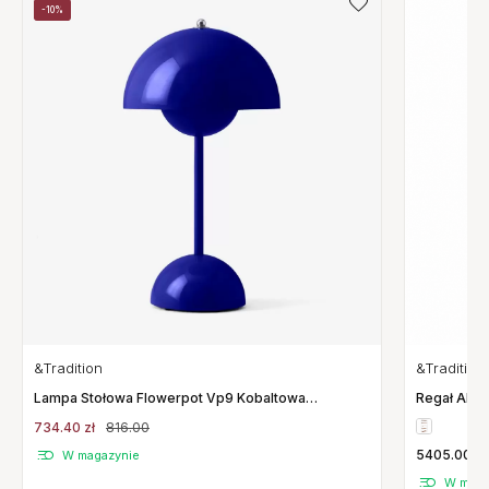
-10%
&Tradition
&Tradition
Lampa Stołowa Flowerpot Vp9 Kobaltowa
Regał Alim
Niebieska Andtradition
734.40 zł
816.00
5405.00 zł
W magazynie
W maga