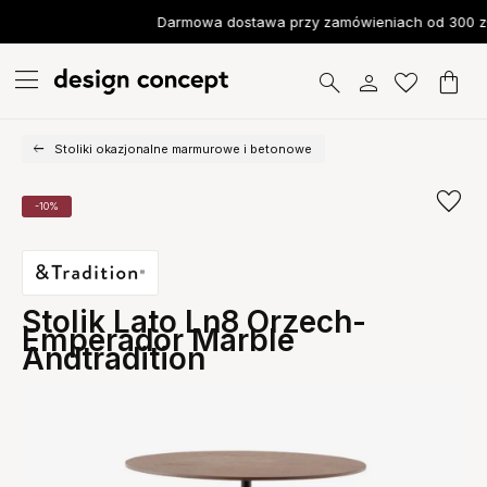
Darmowa dostawa przy zamówieniach od 300 zł
Stoliki okazjonalne marmurowe i betonowe
-10%
Stolik Lato Ln8 Orzech-
Emperador Marble
Andtradition