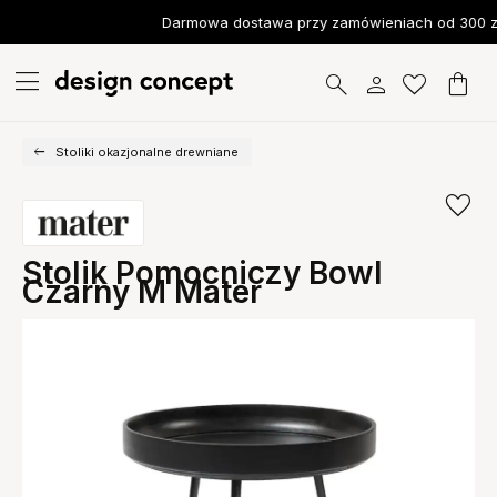
Darmowa dostawa przy zamówieniach od 300 zł
Stoliki okazjonalne drewniane
Stolik Pomocniczy Bowl
Czarny M Mater