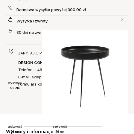
Darmowa wysyłka powyżej 300.00 zł
Wysyłka i zwroty
30 dni na zwrot produktu
ZAPYTAJ O PRODUKT
DESIGN CONCEPT
Telefon: +48 735 027 014
E-mail: sklep@designconcept.pl
wysokość
Formularz kontaktowy
52 cm
głębokość
szerokość
Wymiary i informacje
46 cm
46 cm