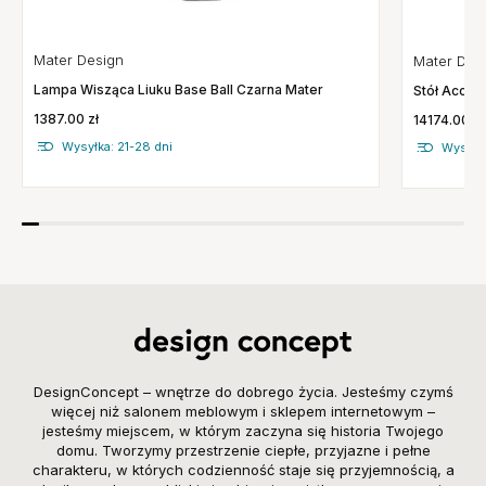
Mater Design
Mater Des
Lampa Wisząca Liuku Base Ball Czarna Mater
Stół Accen
1387.00 zł
14174.00 zł
Wysyłka: 21-28 dni
Wysyłka
DesignConcept – wnętrze do dobrego życia. Jesteśmy czymś
więcej niż salonem meblowym i sklepem internetowym –
jesteśmy miejscem, w którym zaczyna się historia Twojego
domu. Tworzymy przestrzenie ciepłe, przyjazne i pełne
charakteru, w których codzienność staje się przyjemnością, a