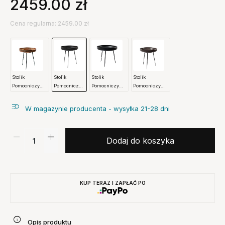
2459.00
zł
Cena regularna: 2459.00 zł
Stolik
Stolik
Stolik
Stolik
Pomocniczy
Pomocniczy
Pomocniczy
Pomocniczy
Bowl Natural M
Bowl Czarny
Bowl Czarny L
Bowl Szary M
Mater
M Mater
Mater
Mater
W magazynie producenta - wysyłka 21-28 dni
Dodaj do koszyka
KUP TERAZ I ZAPŁAĆ PO
Opis produktu