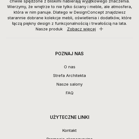
chwile spędzone z bliskimi nabierają wyjątkowego znaczenia.
Wierzymy, że wnętrze to nie tylko ściany i meble, ale atmosfera,
która w nim panuje. Dlatego w DesignConcept znajdziesz
starannie dobrane kolekcje mebli, oświetlenia i dodatków, które
łączą piękny design z funkcjonalnością i trwałością na lata.
Nasze produk
Zobacz więcej
POZNAJ NAS
O nas
Strefa Architekta
Nasze salony
FAQ
UŻYTECZNE LINKI
Kontakt
Promocje ekspozycyjne