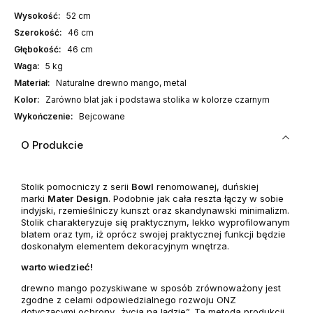
Wysokość:
52 cm
Szerokość:
46 cm
Głębokość:
46 cm
Waga:
5 kg
Materiał:
Naturalne drewno mango, metal
Kolor:
Zarówno blat jak i podstawa stolika w kolorze czarnym
Wykończenie:
Bejcowane
O Produkcie
Stolik pomocniczy z serii
Bowl
renomowanej, duńskiej
marki
Mater
Design
. Podobnie jak cała reszta łączy w sobie
indyjski, rzemieślniczy kunszt oraz skandynawski minimalizm.
Stolik charakteryzuje się praktycznym, lekko wyprofilowanym
blatem oraz tym, iż oprócz swojej praktycznej funkcji będzie
doskonałym elementem dekoracyjnym wnętrza.
warto wiedzieć!
drewno mango pozyskiwane w sposób zrównoważony jest
zgodne z celami odpowiedzialnego rozwoju ONZ
dotyczącymi ochrony „życia na lądzie”. Ta metoda produkcji