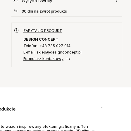
Wysyłka i zwroty
30 dni na zwrot produktu
ZAPYTAJ O PRODUKT
DESIGN CONCEPT
Telefon: +48 735 027 014
E-mail: sklep@designconcept.pl
Formularz kontaktowy
odukcie
 to wazon inspirowany efektem graficznym. Ten
nkowy wazon powstał w procesie druku 3D gliny, w