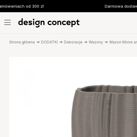
ówieniach od 300 zł
Darmowa dostawa 
Strona główna
DODATKI
Dekoracje
Wazony
Wazon Moire an