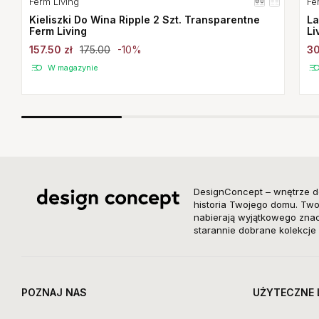
Fe
Ferm Living
La
Kieliszki Do Wina Ripple 2 Szt. Transparentne
Li
Ferm Living
30
157.50 zł
175.00
-10%
W magazynie
DesignConcept – wnętrze d
historia Twojego domu. Twor
nabierają wyjątkowego znacz
starannie dobrane kolekcje 
POZNAJ NAS
UŻYTECZNE 