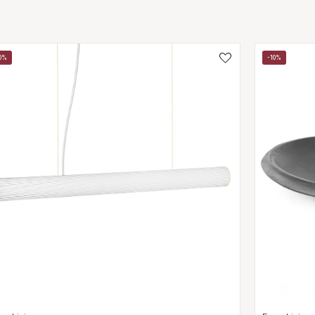
0%
-10%