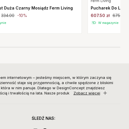
Ferm Living
st Duża Czarny Mosiądz Ferm Living
Pucharek Do Lodów 
334.00
-10%
607.50 zł
675.00
ynie
W magazynie
pem internetowym – jesteśmy miejscem, w którym zaczyna się
zienność staje się przyjemnością, a chwile spędzone z bliskimi
, która w nim panuje. Dlatego w DesignConcept znajdziesz
ścią i trwałością na lata. Nasze produk
Zobacz więcej
ŚLEDŹ NAS: