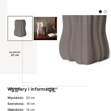
wysokość
20 cm
Wymiary i informacje
głębokość
szerokość
14 cm
16 cm
Wysokość:
20 cm
Szerokość:
16 cm
Głębokość:
14 cm