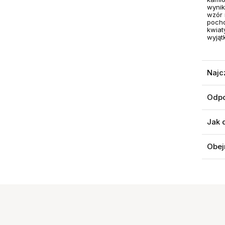
wynik
wzór 
pocho
kwiat
wyjąt
Najc
Odpo
Jak 
Obej