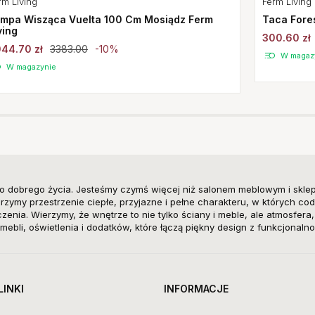
rm Living
Ferm Living
mpa Wisząca Vuelta 100 Cm Mosiądz Ferm
Taca Fore
ving
300.60 zł
44.70 zł
3383.00
-10%
W magaz
W magazynie
o dobrego życia. Jesteśmy czymś więcej niż salonem meblowym i skle
zymy przestrzenie ciepłe, przyjazne i pełne charakteru, w których cod
enia. Wierzymy, że wnętrze to nie tylko ściany i meble, ale atmosfera
mebli, oświetlenia i dodatków, które łączą piękny design z funkcjonalno
LINKI
INFORMACJE