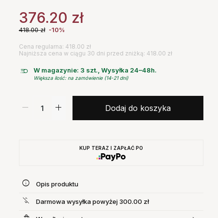
376.20
zł
418.00
zł
-10%
Cena regularna: 418.00 zł
Najniższa cena w ciągu 30 dni przed zniżką: 418.00 zł
W magazynie: 3 szt., Wysyłka 24–48h.
Większa ilość: na zamówienie (14-21 dni)
Dodaj do koszyka
KUP TERAZ I ZAPŁAĆ PO
Opis produktu
Darmowa wysyłka powyżej 300.00 zł