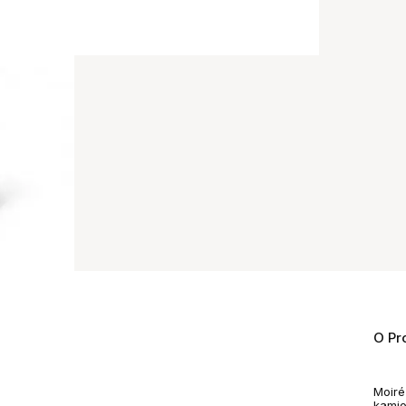
O Pr
Moiré
kamio