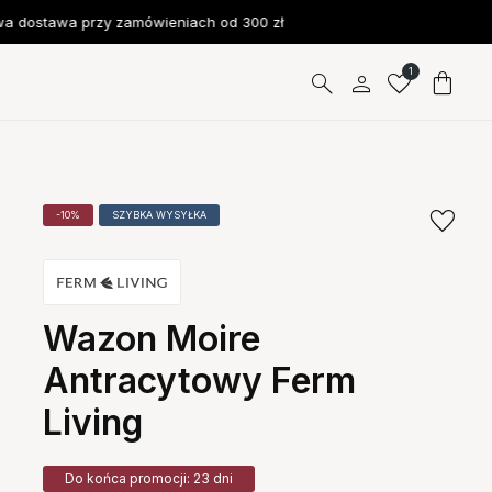
dostawa przy zamówieniach od 300 zł
1
-10%
SZYBKA WYSYŁKA
Wazon Moire
Antracytowy Ferm
Living
Do końca promocji: 23 dni