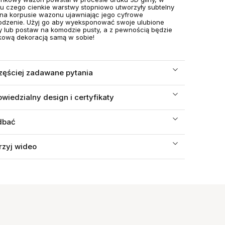
u czego cienkie warstwy stopniowo utworzyły subtelny
na korpusie wazonu ujawniając jego cyfrowe
dzenie. Użyj go aby wyeksponować swoje ulubione
y lub postaw na komodzie pusty, a z pewnością będzie
kową dekoracją samą w sobie!
zęściej zadawane pytania
wiedzialny design i certyfikaty
dbać
rzyj wideo