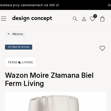
stawa przy zamówieniach od 300 zł
Da
1
Wazony
SZYBKA WYSYŁKA
Wazon Moire Złamana Biel
Ferm Living