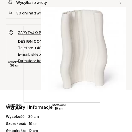
Wysyłka i zwroty
30 dni na zwrot produktu
ZAPYTAJ O PRODUKT
DESIGN CONCEPT
Telefon: +48 735 027 014
E-mail: sklep@designconcept.pl
Formularz kontaktowy
wysokość
30 cm
głębokość
szerokość
Wymiary i informacje
12 cm
19 cm
Wysokość:
30 cm
Szerokość:
19 cm
Głębokość:
12 cm