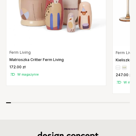
Ferm Living
Ferm Livin
Matrioszka Critter Ferm Living
Kieliszki D
Living
172.00 zł
W magazynie
247.00 zł
W maga