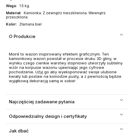
Waga:
1.5 kg
Materiał:
Kamionka. Z zewnątrz nieszkliwiona. Wewnątrz
przeszklona
Kolor:
Złamana biel
O Produkcie
Moiré to wazon inspirowany efektem graficznym. Ten
kamionkowy wazon powstał w procesie druku 3D gliny, w
wyniku czego cienkie warstwy stopniowo utworzyły subtelny
wzór na korpusie wazonu ujawniając jego cyfrowe
pochodzenie. Użyj go aby wyeksponować swoje ulubione
kwiaty lub postaw na komodzie pusty, a z pewnością będzie
wyjątkową dekoracją samą w sobie!
Najczęściej zadawane pytania
Odpowiedzialny design i certyfikaty
Jak dbać