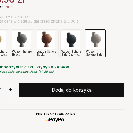
zł
-10%
gularna: 215.00 zł
za cena w ciągu 30 dni przed zniżką: 215.00 zł
phere
Wazon Sphere
Wazon Sphere
Wazon Sphere
Wazon
skowy
Bubl
Bubl
Bubl Czarny
Sphere Bubl
Ciemnoszary
Terakotowy 101
101
Taupe 101
gen
101
Copenhagen
Copenhagen
Copenhagen
Copenhagen
magazynie: 3 szt., Wysyłka 24–48h.
ksza ilość: na zamówienie (14-28 dni)
Dodaj do koszyka
KUP TERAZ I ZAPŁAĆ PO