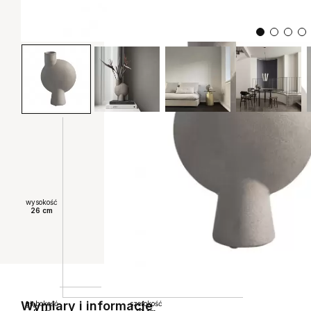
wysokość
26 cm
Wymiary i informacje
głębokość
szerokość