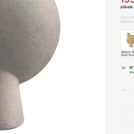
215.00
Cena re
Najniżs
Wazon S
Bubl Pia
101
Copenha
W 
Wię