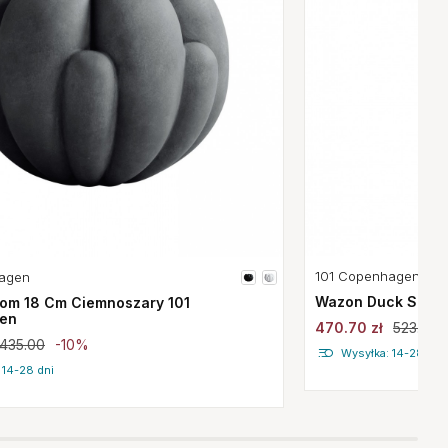
101 Copenhagen
agen
Wazon Duck Slim 
om 18 Cm Ciemnoszary 101
en
470.70 zł
523.00
435.00
-10%
Wysyłka: 14-28 dni
 14-28 dni