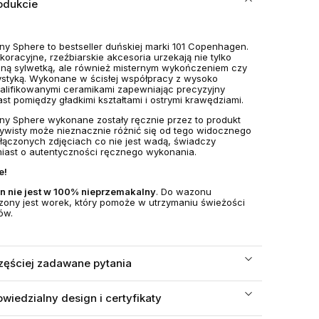
odukcie
y Sphere to bestseller duńskiej marki 101 Copenhagen.
koracyjne, rzeźbiarskie akcesoria urzekają nie tylko
lną sylwetką, ale również misternym wykończeniem czy
ystyką. Wykonane w ścisłej współpracy z wysoko
lifikowanymi ceramikami zapewniając precyzyjny
ast pomiędzy gładkimi kształtami i ostrymi krawędziami.
y Sphere wykonane zostały ręcznie przez to produkt
ywisty może nieznacznie różnić się od tego widocznego
łączonych zdjęciach co nie jest wadą, świadczy
iast o autentyczności ręcznego wykonania.
e!
on
nie jest w 100% nieprzemakalny
. Do wazonu
zony jest worek, który pomoże w utrzymaniu świeżości
ów.
zęściej zadawane pytania
wiedzialny design i certyfikaty