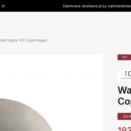
ł
Darmowa dostawa przy zamówieniach 
Bubl taupe 101 Copenhagen
-10%
Wa
Co
Do k
19