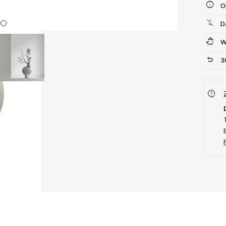
O
D
W
3