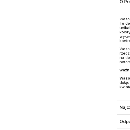
O Pr
Wazon
Te de
unika
kolor
wykwa
kontr
Wazon
rzecz
na do
natom
ważn
Waz
dołąc
kwiat
Najc
Odpo