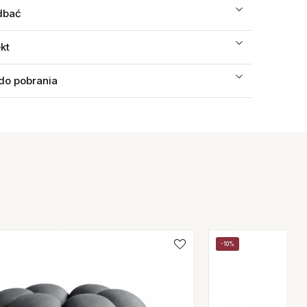
dbać
ekt
 do pobrania
-10%