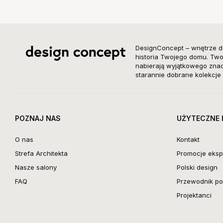
DesignConcept – wnętrze d
historia Twojego domu. Twor
nabierają wyjątkowego znacz
starannie dobrane kolekcje 
POZNAJ NAS
UŻYTECZNE 
O nas
Kontakt
Strefa Architekta
Promocje eksp
Nasze salony
Polski design
FAQ
Przewodnik po 
Projektanci