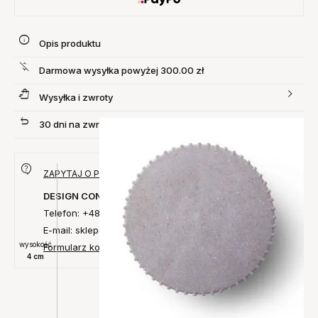
Opis produktu
Darmowa wysyłka powyżej 300.00 zł
Wysyłka i zwroty
30 dni na zwrot produktu
ZAPYTAJ O PRODUKT
DESIGN CONCEPT
Telefon: +48 735 027 014
E-mail: sklep@designconcept.pl
wysokość
Formularz kontaktowy
4 cm