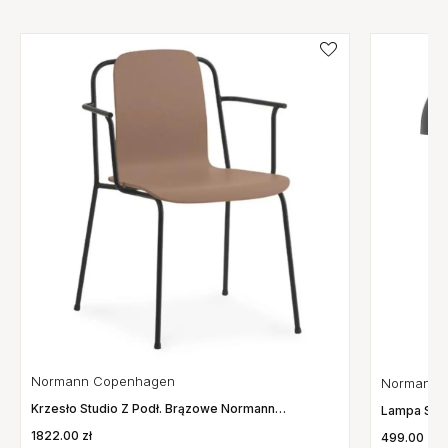
Normann Copenhagen
Normann 
Krzesło Studio Z Podł. Brązowe Normann
Lampa Sto
Copenhagen
1822.00 zł
499.00 zł