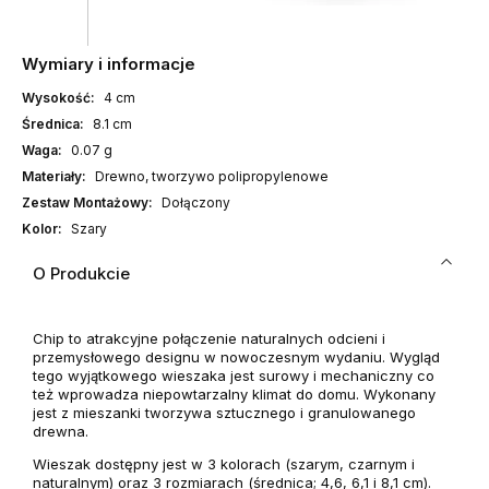
Wymiary i informacje
Wysokość:
4 cm
Średnica:
8.1 cm
Waga:
0.07 g
Materiały:
Drewno, tworzywo polipropylenowe
Zestaw Montażowy:
Dołączony
Kolor:
Szary
O Produkcie
Chip to atrakcyjne połączenie naturalnych odcieni i
przemysłowego designu w nowoczesnym wydaniu. Wygląd
tego wyjątkowego wieszaka jest surowy i mechaniczny co
też wprowadza niepowtarzalny klimat do domu. Wykonany
jest z mieszanki tworzywa sztucznego i granulowanego
drewna.
Wieszak dostępny jest w 3 kolorach (szarym, czarnym i
naturalnym) oraz 3 rozmiarach (średnica; 4,6, 6,1 i 8,1 cm).