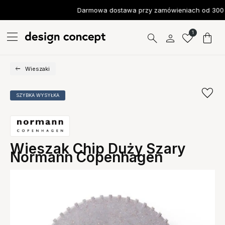
Darmowa dostawa przy zamówieniach od 300 z
1
Wieszaki
SZYBKA WYSYŁKA
Wieszak Chip Duży Szary
Normann Copenhagen