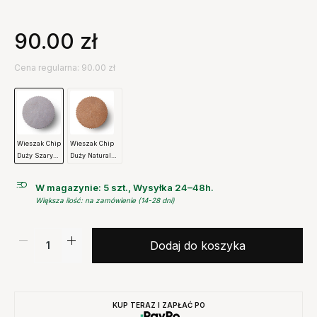
90.00
zł
Cena regularna: 90.00 zł
Wieszak Chip
Wieszak Chip
Duży Szary
Duży Naturalny
Normann
Normann
Copenhagen
Copenhagen
W magazynie: 5 szt., Wysyłka 24–48h.
Większa ilość: na zamówienie (14-28 dni)
Dodaj do koszyka
KUP TERAZ I ZAPŁAĆ PO