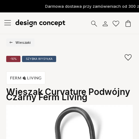
Darmowa dostawa przy zamówieniach od 300 zł
Wieszaki
-10%
SZYBKA WYSYŁKA
Wieszak Curvature Podwójny
Czarny Ferm Living