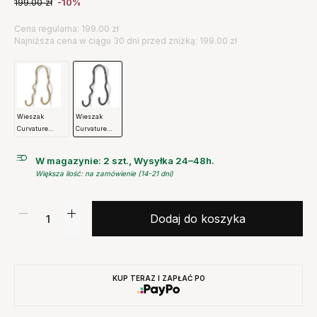
199.00
zł
-10%
Cena regularna: 199.00 zł
Najniższa cena w ciągu 30 dni przed zniżką: 199.00 zł
Wieszak
Wieszak
Curvature
Curvature
Podwójny
Podwójny
Mosiężny Ferm
Czarny Ferm
W magazynie: 2 szt., Wysyłka 24–48h.
Living
Living
Większa ilość: na zamówienie (14-21 dni)
Dodaj do koszyka
KUP TERAZ I ZAPŁAĆ PO