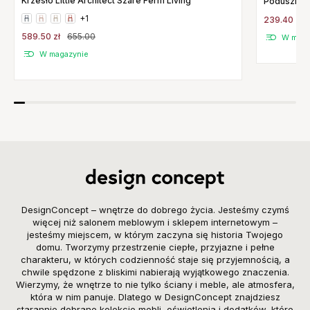
Krzesło Little Architect Szare Ferm Living
Poduszka D
+1
239.40 zł
589.50 zł
655.00
W maga
W magazynie
DesignConcept – wnętrze do dobrego życia. Jesteśmy czymś
więcej niż salonem meblowym i sklepem internetowym –
jesteśmy miejscem, w którym zaczyna się historia Twojego
domu. Tworzymy przestrzenie ciepłe, przyjazne i pełne
charakteru, w których codzienność staje się przyjemnością, a
chwile spędzone z bliskimi nabierają wyjątkowego znaczenia.
Wierzymy, że wnętrze to nie tylko ściany i meble, ale atmosfera,
która w nim panuje. Dlatego w DesignConcept znajdziesz
starannie dobrane kolekcje mebli, oświetlenia i dodatków, które