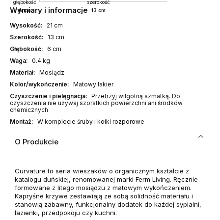
głębokość
szerokość
Wymiary i informacje
6 cm
13 cm
Wysokość:
21 cm
Szerokość:
13 cm
Głębokość:
6 cm
Waga:
0.4 kg
Materiał:
Mosiądz
Kolor/wykończenie:
Matowy lakier
Czyszczenie i pielęgnacja:
Przetrzyj wilgotną szmatką. Do
czyszczenia nie używaj szorstkich powierzchni ani środków
chemicznych
Montaż:
W komplecie śruby i kołki rozporowe
O Produkcie
Curvature to seria wieszaków o organicznym kształcie z
katalogu duńskiej, renomowanej marki Ferm Living. Ręcznie
formowane z litego mosiądzu z matowym wykończeniem.
Kapryśne krzywe zestawiają ze sobą solidność materiału i
stanowią zabawny, funkcjonalny dodatek do każdej sypialni,
łazienki, przedpokoju czy kuchni.