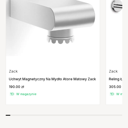
Zack
Zack
Reling Łaz
Uchwyt Magnetyczny Na Mydło Atore Matowy Zack
305.00 zł
190.00 zł
W maga
W magazynie