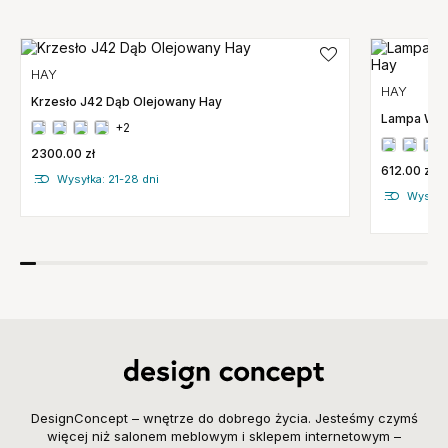
HAY
HAY
Krzesło J42 Dąb Olejowany Hay
Lampa Wis
+2
2300.00 zł
612.00 zł
Wysyłka: 21-28 dni
Wysyłka
DesignConcept – wnętrze do dobrego życia. Jesteśmy czymś
więcej niż salonem meblowym i sklepem internetowym –