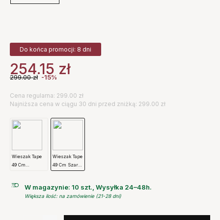
Do końca promocji: 8 dni
254.15
zł
299.00
zł
-15%
Cena regularna: 299.00 zł
Najniższa cena w ciągu 30 dni przed zniżką: 299.00 zł
Wieszak Tape
Wieszak Tape
49 Cm
49 Cm Szary
Antracytowy
Hay
Hay
W magazynie: 10 szt., Wysyłka 24–48h.
Większa ilość: na zamówienie (21-28 dni)