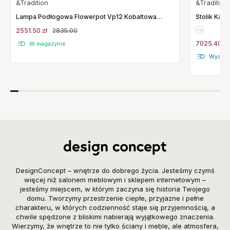
&Tradition
&Tradition
Lampa Podłogowa Flowerpot Vp12 Kobaltowa
Stolik Kaw
Andtradition
Marmur And
2551.50 zł
2835.00
7025.40 zł
W magazynie
Wysyłka
DesignConcept – wnętrze do dobrego życia. Jesteśmy czymś
więcej niż salonem meblowym i sklepem internetowym –
jesteśmy miejscem, w którym zaczyna się historia Twojego
domu. Tworzymy przestrzenie ciepłe, przyjazne i pełne
charakteru, w których codzienność staje się przyjemnością, a
chwile spędzone z bliskimi nabierają wyjątkowego znaczenia.
Wierzymy, że wnętrze to nie tylko ściany i meble, ale atmosfera,