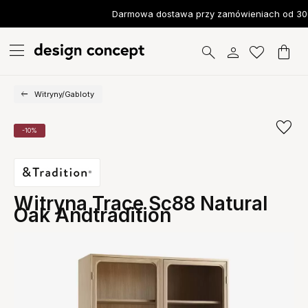
Darmowa dostawa przy zamówieniach od 300
Witryny/Gabloty
-10%
Witryna Trace Sc88 Natural
Oak Andtradition