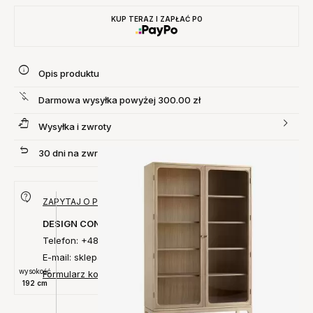
KUP TERAZ I ZAPŁAĆ PO
Opis produktu
Darmowa wysyłka powyżej 300.00 zł
Wysyłka i zwroty
30 dni na zwrot produktu
ZAPYTAJ O PRODUKT
DESIGN CONCEPT
Telefon: +48 735 027 014
E-mail: sklep@designconcept.pl
wysokość
Formularz kontaktowy
192 cm