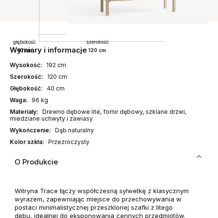
głębokość
szerokość
Wymiary i informacje
40 cm
120 cm
Wysokość:
192 cm
Szerokość:
120 cm
Głębokość:
40 cm
Waga:
96 kg
Materiały:
Drewno dębowe lite, fornir dębowy, szklane drzwi,
miedziane uchwyty i zawiasy
Wykończenie:
Dąb naturalny
Kolor szkła:
Przezroczysty
O Produkcie
Witryna
Trace
łączy współczesną sylwetkę z klasycznym
wyrazem, zapewniając miejsce do przechowywania w
postaci minimalistycznej przeszklonej szafki z litego
dębu, idealnej do eksponowania cennych przedmiotów.