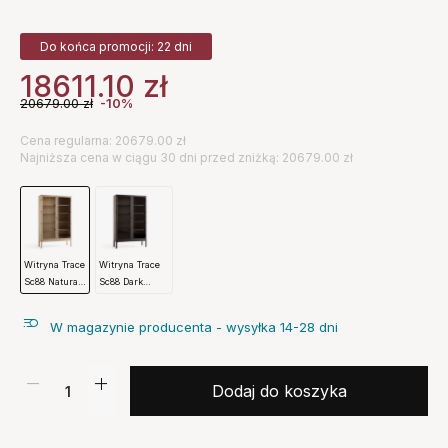
Do końca promocji: 22 dni
18611.10
zł
20679.00
zł
-10%
Cena regularna: 20679.00 zł
Najniższa cena w ciągu 30 dni przed zniżką: 20679.00 zł
Witryna Trace
Witryna Trace
Sc88 Natural
Sc88 Dark
Oak
Stained Oak
Andtradition
Andtradition
W magazynie producenta - wysyłka 14-28 dni
Dodaj do koszyka