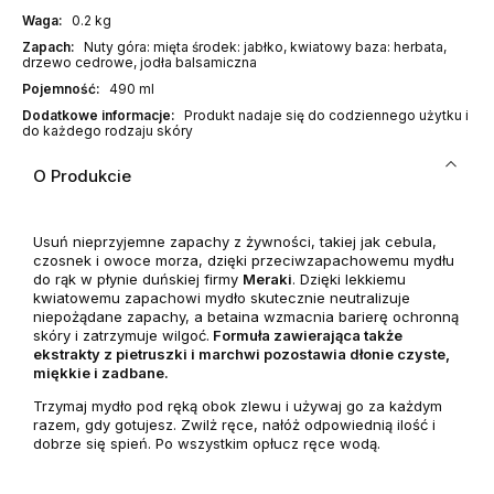
Waga:
0.2 kg
Zapach:
Nuty góra: mięta środek: jabłko, kwiatowy baza: herbata,
drzewo cedrowe, jodła balsamiczna
Pojemność:
490 ml
Dodatkowe informacje:
Produkt nadaje się do codziennego użytku i
do każdego rodzaju skóry
O Produkcie
Usuń nieprzyjemne zapachy z żywności, takiej jak cebula,
czosnek i owoce morza, dzięki przeciwzapachowemu mydłu
do rąk w płynie duńskiej firmy
Meraki
. Dzięki lekkiemu
kwiatowemu zapachowi mydło skutecznie neutralizuje
niepożądane zapachy, a betaina wzmacnia barierę ochronną
skóry i zatrzymuje wilgoć.
Formuła zawierająca także
ekstrakty z pietruszki i marchwi pozostawia dłonie czyste,
miękkie i zadbane.
Trzymaj mydło pod ręką obok zlewu i używaj go za każdym
razem, gdy gotujesz. Zwilż ręce, nałóż odpowiednią ilość i
dobrze się spień. Po wszystkim opłucz ręce wodą.