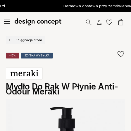
zł
Darmowa dostawa przy zamówieniach
Pielęgnacja dłoni
-15%
SZYBKA WYSYŁKA
Mydło Do Rąk W Płynie Anti-
Odour Meraki