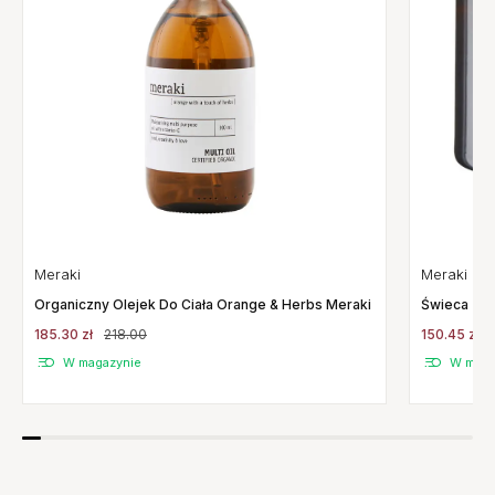
Meraki
Meraki
Organiczny Olejek Do Ciała Orange & Herbs Meraki
Świeca Za
185.30 zł
218.00
150.45 zł
W magazynie
W maga