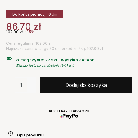
Do końca promocji: 6 dni
86.70
zł
102.00
zł
-15%
Cena regularna: 102.00 zł
Najniższa cena w ciągu 30 dni przed zniżką: 102.00 zł
W magazynie: 27 szt., Wysyłka 24–48h.
Większa ilość: na zamówienie (3-14 dni)
Dodaj do koszyka
KUP TERAZ I ZAPŁAĆ PO
Opis produktu