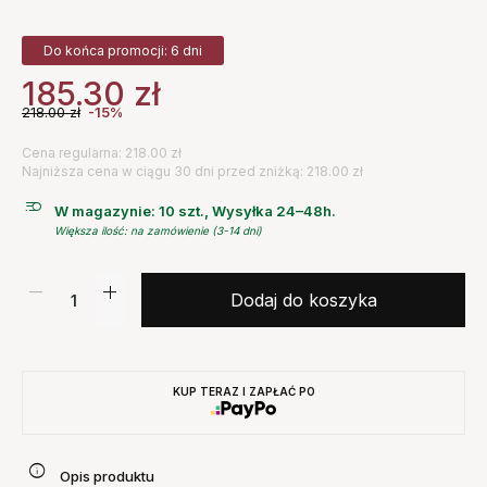
Do końca promocji: 6 dni
185.30
zł
218.00
zł
-15%
Cena regularna: 218.00 zł
Najniższa cena w ciągu 30 dni przed zniżką: 218.00 zł
W magazynie: 10 szt., Wysyłka 24–48h.
Większa ilość: na zamówienie (3-14 dni)
Dodaj do koszyka
KUP TERAZ I ZAPŁAĆ PO
Opis produktu