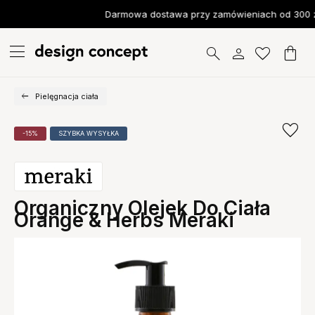
Darmowa dostawa przy zamówieniach od 300 z
Pielęgnacja ciała
-15%
SZYBKA WYSYŁKA
Organiczny Olejek Do Ciała
Orange & Herbs Meraki