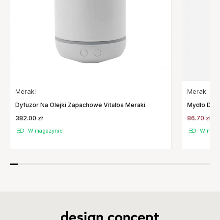
Meraki
Meraki
Dyfuzor Na Olejki Zapachowe Vitalba Meraki
Mydło Do R
382.00 zł
86.70 zł
1
W magazynie
W maga