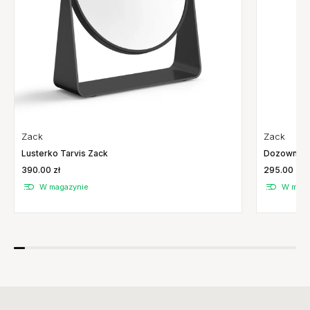
Zack
Zack
Lusterko Tarvis Zack
Dozownik D
390.00 zł
295.00 zł
W magazynie
W maga