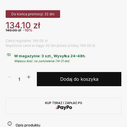
Do końca promocji: 22 dni
134.10
zł
149.00
zł
-10%
Cena regularna: 149.00 zł
Najniższa cena w ciągu 30 dni przed zniżką: 149.00 zł
W magazynie: 3 szt., Wysyłka 24–48h.
Większa ilość: na zamówienie (14-21 dni)
Dodaj do koszyka
KUP TERAZ I ZAPŁAĆ PO
Opis produktu