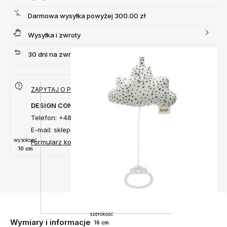
Darmowa wysyłka powyżej 300.00 zł
Wysyłka i zwroty
30 dni na zwrot produktu
ZAPYTAJ O PRODUKT
DESIGN CONCEPT
Telefon: +48 735 027 014
E-mail: sklep@designconcept.pl
wysokość
Formularz kontaktowy
10 cm
szerokość
Wymiary i informacje
16 cm