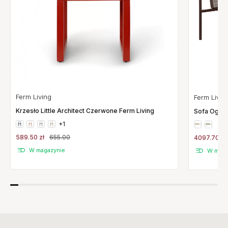
Ferm Living
Ferm Livin
Krzesło Little Architect Czerwone Ferm Living
Sofa Ogrod
+1
589.50 zł
655.00
4097.70 zł
W magazynie
W maga