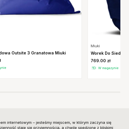
Miuki
dowa Outsite 3 Granatowa Miuki
Worek Do Siedzeni
ł
769.00 zł
ynie
W magazynie
pem internetowym – jesteśmy miejscem, w którym zaczyna się
zienność staje się przyjemnością, a chwile spędzone z bliskimi