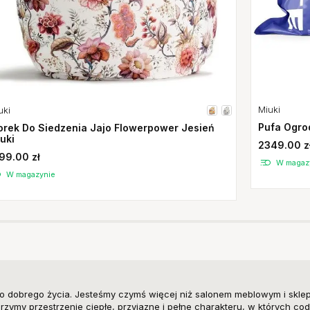
Miuki
uki
Pufa Ogro
rek Do Siedzenia Jajo Flowerpower Jesień
uki
2349.00 z
99.00 zł
W magaz
W magazynie
o dobrego życia. Jesteśmy czymś więcej niż salonem meblowym i skle
zymy przestrzenie ciepłe, przyjazne i pełne charakteru, w których cod