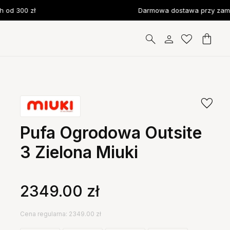
d 300 zł
Darmowa dostawa przy zamów
Pufa Ogrodowa Outsite
3 Zielona Miuki
2349.00
zł
Cena regularna: 2349.00 zł