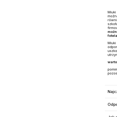
Miuki
można
równi
szkoł
firmo
można
fotela
Miuki
odpor
uszko
utrzy
warto
pomim
pozos
Najc
Odpo