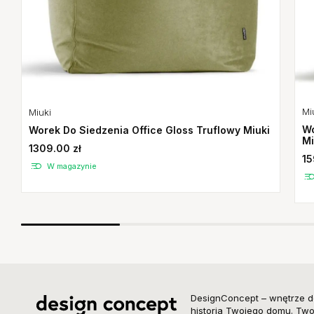
Mi
Miuki
Wo
Worek Do Siedzenia Office Gloss Truflowy Miuki
Mi
1309.00 zł
15
W magazynie
DesignConcept – wnętrze d
historia Twojego domu. Twor