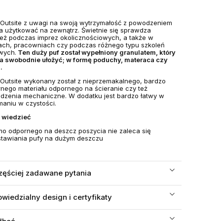
 Outsite z uwagi na swoją wytrzymałość z powodzeniem
 użytkować na zewnątrz. Świetnie się sprawdza
eż podczas imprez okolicznościowych, a także w
ach, pracowniach czy podczas różnego typu szkoleń
wych.
Ten duży puf został wypełniony granulatem, który
 swobodnie ułożyć; w formę poduchy, materaca czy
.
 Outsite wykonany został z nieprzemakalnego, bardzo
nego materiału odpornego na ścieranie czy też
dzenia mechaniczne. W dodatku jest bardzo łatwy w
maniu w czystości.
 wiedzieć
o odpornego na deszcz poszycia nie zaleca się
tawiania pufy na dużym deszczu
zęściej zadawane pytania
wiedzialny design i certyfikaty