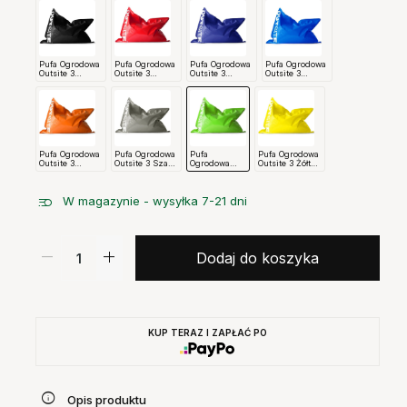
Pufa Ogrodowa
Pufa Ogrodowa
Pufa Ogrodowa
Pufa Ogrodowa
Outsite 3
Outsite 3
Outsite 3
Outsite 3
Czarna Miuki
Czerwona
Granatowa
Niebieska
Miuki
Miuki
Miuki
Pufa Ogrodowa
Pufa Ogrodowa
Pufa
Pufa Ogrodowa
Outsite 3
Outsite 3 Szara
Ogrodowa
Outsite 3 Żółta
Pomarańczowa
Miuki
Outsite 3
Miuki
Miuki
Zielona Miuki
W magazynie - wysyłka 7-21 dni
Dodaj do koszyka
KUP TERAZ I ZAPŁAĆ PO
Opis produktu