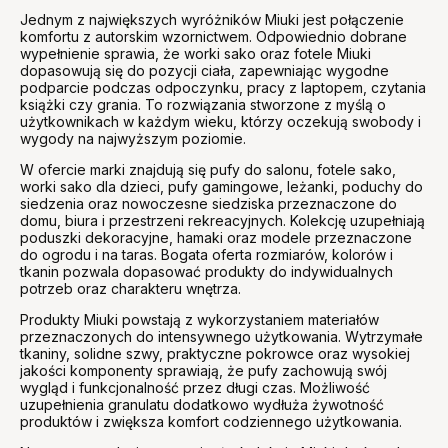
Jednym z największych wyróżników Miuki jest połączenie
komfortu z autorskim wzornictwem. Odpowiednio dobrane
wypełnienie sprawia, że worki sako oraz fotele Miuki
dopasowują się do pozycji ciała, zapewniając wygodne
podparcie podczas odpoczynku, pracy z laptopem, czytania
książki czy grania. To rozwiązania stworzone z myślą o
użytkownikach w każdym wieku, którzy oczekują swobody i
wygody na najwyższym poziomie.
W ofercie marki znajdują się pufy do salonu, fotele sako,
worki sako dla dzieci, pufy gamingowe, leżanki, poduchy do
siedzenia oraz nowoczesne siedziska przeznaczone do
domu, biura i przestrzeni rekreacyjnych. Kolekcję uzupełniają
poduszki dekoracyjne, hamaki oraz modele przeznaczone
do ogrodu i na taras. Bogata oferta rozmiarów, kolorów i
tkanin pozwala dopasować produkty do indywidualnych
potrzeb oraz charakteru wnętrza.
Produkty Miuki powstają z wykorzystaniem materiałów
przeznaczonych do intensywnego użytkowania. Wytrzymałe
tkaniny, solidne szwy, praktyczne pokrowce oraz wysokiej
jakości komponenty sprawiają, że pufy zachowują swój
wygląd i funkcjonalność przez długi czas. Możliwość
uzupełnienia granulatu dodatkowo wydłuża żywotność
produktów i zwiększa komfort codziennego użytkowania.