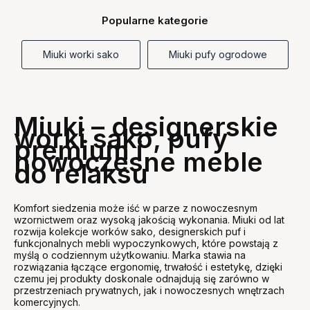
Popularne kategorie
Miuki worki sako
Miuki pufy ogrodowe
Miuki – designerskie
worki sako, pufy
premium i
nowoczesne meble
do relaksu
Komfort siedzenia może iść w parze z nowoczesnym
wzornictwem oraz wysoką jakością wykonania. Miuki od lat
rozwija kolekcje worków sako, designerskich puf i
funkcjonalnych mebli wypoczynkowych, które powstają z
myślą o codziennym użytkowaniu. Marka stawia na
rozwiązania łączące ergonomię, trwałość i estetykę, dzięki
czemu jej produkty doskonale odnajdują się zarówno w
przestrzeniach prywatnych, jak i nowoczesnych wnętrzach
komercyjnych.