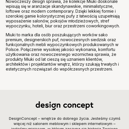
Nowoczeszy design sprawia, że kolekcje Miuki doskonale
wpisują się w aranżacje skandynawskie, minimalistyczne,
loftowe oraz modern contemporary. Dzięki lekkiej formie i
szerokiej gamie kolorystycznej pufy z łatwością uzupełniają
wyposażenie salonów, pokojów młodzieżowych, stref
wypoczynku, hoteli, biur oraz przestrzeni coworkingowych.
Miuki to marka dla osób poszukujących worków sako
premium, designerskich puf, nowoczesnych siedzisk oraz
funkcjonalnych mebli wypoczynkowych produkowanych w
Polsce. Połączenie wysokiej jakości wykonania, komfortu
użytkowania oraz nowoczesnego wzornictwa sprawia, że
produkty Miuki od lat cieszą się uznaniem klientów,
architektów i projektantów wnętrz, którzy szukają trwałych i
estetycznych rozwiązań do współczesnych przestrzeni.
DesignConcept – wnętrze do dobrego życia. Jesteśmy czymś
więcej niż salonem meblowym i sklepem internetowym –
jesteśmy miejscem, w którym zaczyna się historia Twojego