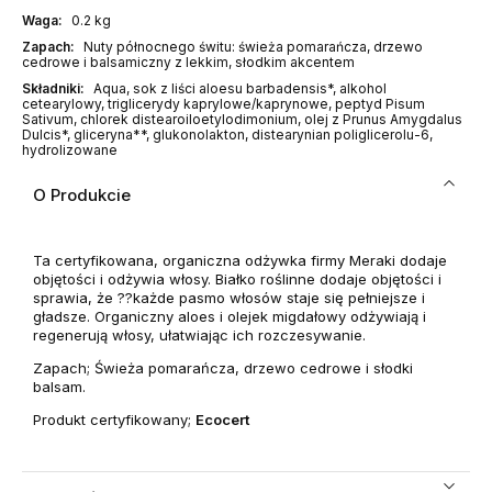
Waga:
0.2 kg
Zapach:
Nuty północnego świtu: świeża pomarańcza, drzewo
cedrowe i balsamiczny z lekkim, słodkim akcentem
Składniki:
Aqua, sok z liści aloesu barbadensis*, alkohol
cetearylowy, triglicerydy kaprylowe/kaprynowe, peptyd Pisum
Sativum, chlorek distearoiloetylodimonium, olej z Prunus Amygdalus
Dulcis*, gliceryna**, glukonolakton, distearynian poliglicerolu-6,
hydrolizowane
O Produkcie
Ta certyfikowana, organiczna odżywka firmy Meraki dodaje
objętości i odżywia włosy. Białko roślinne dodaje objętości i
sprawia, że ??każde pasmo włosów staje się pełniejsze i
gładsze. Organiczny aloes i olejek migdałowy odżywiają i
regenerują włosy, ułatwiając ich rozczesywanie.
Zapach; Świeża pomarańcza, drzewo cedrowe i słodki
balsam.
Produkt certyfikowany;
Ecocert