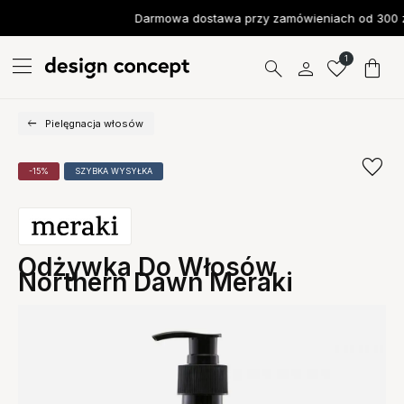
Darmowa dostawa przy zamówieniach od 300 z
1
Pielęgnacja włosów
-15%
SZYBKA WYSYŁKA
Odżywka Do Włosów
Northern Dawn Meraki