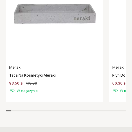
Meraki
Meraki
Płyn Do My
Taca Na Kosmetyki Meraki
66.30 zł
7
93.50 zł
110.00
W maga
W magazynie