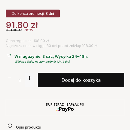
Do końca promocji: 8 dni
91.80
zł
108.00
zł
-15%
Cena regularna: 108.00 zł
Najniższa cena w ciągu 30 dni przed zniżką: 108.00 zł
W magazynie: 3 szt., Wysyłka 24–48h.
Większa ilość: na zamówienie (3-14 dni)
Dodaj do koszyka
KUP TERAZ I ZAPŁAĆ PO
Opis produktu