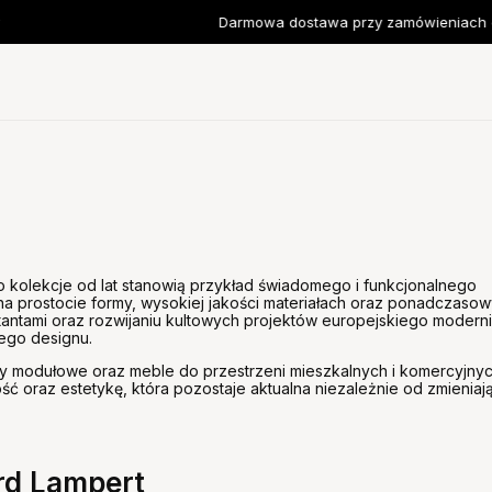
Darmowa dostawa przy zamówieniach od 3
o kolekcje od lat stanowią przykład świadomego i funkcjonalnego
na prostocie formy, wysokiej jakości materiałach oraz ponadczaso
tantami oraz rozwijaniu kultowych projektów europejskiego modern
ego designu.
gały modułowe oraz meble do przestrzeni mieszkalnych i komercyjnyc
ść oraz estetykę, która pozostaje aktualna niezależnie od zmieniaj
rd Lampert