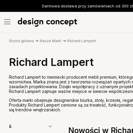
Darmowa dostawa przy zamówieniach od 300 zł
Strona główna
Nasze Marki
Richard Lampert
Richard Lampert
Richard Lampert to niemiecki producent mebli premium, któreg
wzornictwa. Marka znana jest z tworzenia rozwiązań opartych 
zasadach projektowania. Dzięki współpracy z uznanymi projek
Richard Lampert zajmuje ważne miejsce w świecie współczesn
Oferta marki obejmuje designerskie biurka, stoły, krzesła, re
Produkty Richard Lampert cenione są za trwałość, funkcjonalno
się trendów wnętrzarskich.
&
Nowości w Richa