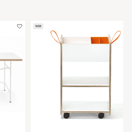
Zob
wsz
NEW