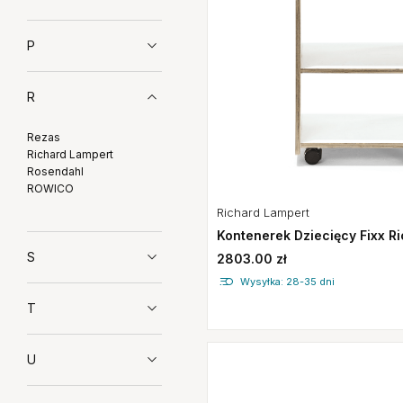
P
R
Rezas
Richard Lampert
Rosendahl
ROWICO
Richard Lampert
Kontenerek Dziecięcy Fixx R
S
2803.00 zł
Wysyłka: 28-35 dni
T
U