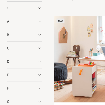
1
A
NEW
B
C
D
E
F
G