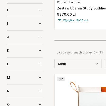
Richard Lampert
Zestaw Ucznia Study Buddie
H
9870.00 zł
Wysyłka: 28-35 dni
I
J
K
Liczba wybranych produktów:
33
Sortuj
L
M
NEW
N
O